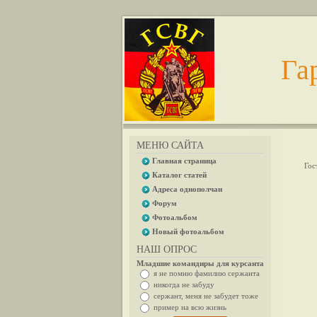
Га
МЕНЮ САЙТА
Главная страница
Гос
Каталог статей
Адреса однополчан
Форум
Фотоальбом
Новый фотоальбом
НАШ ОПРОС
Младшие командиры для курсанта
я не помню фамилию сержанта
никогда не забуду
сержант, меня не забудет тоже
пример на всю жизнь