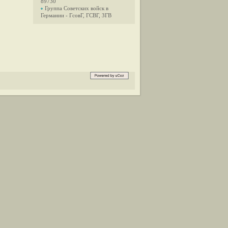
89730
Группа Советских войск в
Германии - ГсовГ, ГСВГ, ЗГВ