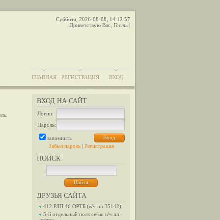
Суббота, 2026-08-08, 14:12:57
Приветствую Вас
,
Гость
|
ГЛАВНАЯ
РЕГИСТРАЦИЯ
ВХОД
ВХОД НА САЙТ
Логин:
ль.
Пароль:
запомнить
Забыл пароль
|
Регистрация
ПОИСК
ДРУЗЬЯ САЙТА
412 РЛП 46 ОРТБ (в/ч пп 35142)
5-й отдельный полк связи в/ч пп