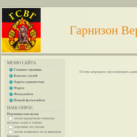
Гарнизон Ве
МЕНЮ САЙТА
Главная страница
Гостям запрещено просматривать данну
Каталог статей
Адреса однополчан
Форум
Фотоальбом
Новый фотоальбом
НАШ ОПРОС
Портянки или носки
носки придумали генералы
которые ходят в туфлях
портянки это проще
носки появились из-за введения
бердцев