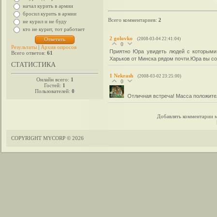
начал курить в армии
бросил курить в армии
Всего комментариев
:
2
не курил и не буду
кто не курит, тот работает
2
golovko
(2008-03-04 22:41:04)
0
Результаты
|
Архив опросов
Приятно Юра увидеть людей с которыми 
Всего ответов:
61
Харьков от Минска рядом почти.Юра вы с
СТАТИСТИКА
1
Nekrash
(2008-03-02 23:25:00)
Онлайн всего:
1
0
Гостей:
1
Пользователей:
0
Отличная встреча! Масса положит
Добавлять комментарии м
COPYRIGHT MYCORP © 2026