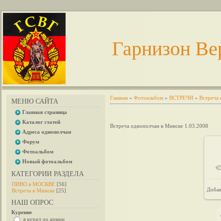
Гарнизон Ве
Главная
»
Фотоальбом
»
ВСТРЕЧИ
»
Встреча 
МЕНЮ САЙТА
Главная страница
Каталог статей
Встреча однополчан в Минске 1.03.2008
Адреса однополчан
Форум
Фотоальбом
Новый фотоальбом
КАТЕГОРИИ РАЗДЕЛА
ПИВО в МОСКВЕ
[56]
Добав
Встреча в Минске
[25]
НАШ ОПРОС
Курение
я курил до армии