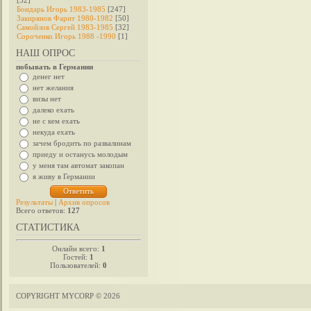
[32]
Бондарь Игорь 1983-1985
[247]
Закирянов Фарит 1980-1982
[50]
Самойлов Сергей 1983-1985
[32]
Сороченко Игорь 1988 -1990
[1]
НАШ ОПРОС
побывать в Германии
денег нет
нет желания
визы нет
далеко ехать
не с кем ехать
некуда ехать
зачем бродить по развалинам
приеду и останусь молодым
у меня там автомат закопан
я живу в Германии
Результаты
|
Архив опросов
Всего ответов:
127
СТАТИСТИКА
Онлайн всего:
1
Гостей:
1
Пользователей:
0
COPYRIGHT MYCORP © 2026