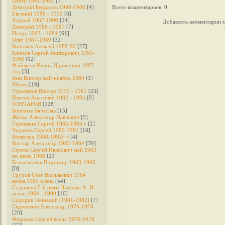
Genry 1981-1982
[7]
Дмитрий Бердасов 1986-1986
[4]
Всего комментариев
:
0
Евгений 1986 - 1990
[8]
Андрей 1987-1990
[14]
Добавлять комментарии м
Дмитрий 1986 - 1987
[7]
Игорь 1983 - 1984
[61]
Олег 1987-1989
[32]
Колтаков Алексей 1988-90
[27]
Климов Сергей Викторович 1983-
1986
[12]
Файлясов Игорь Идрисович 1985
год
[3]
Бевз Виктор май-ноябрь 1984
[3]
Юсеев
[19]
Угроватов Виктор 1979 - 1981
[23]
Ипатов Анатолий 1982 - 1984
[9]
ГОНЧАРОВ
[128]
Бирюков Вячеслав
[15]
Жосан Александр Павлович
[5]
Терёшкин Сергей 1982-1984 г
[2]
Чудинов Сергей 1980-1982
[18]
Всеволод 1988-1992г г
[4]
Костыр Александр 1982-1984
[39]
Глухов Сергей Иванович май 1983
по июль 1988
[21]
Белохвостов Владимир 1983-1986
[0]
Трухов Олег Васильевич 1984
весна,1985 осень
[54]
Старшина 5-й роты Лысенко А. И.
осень 1984 - 1990
[10]
Сидорин Геннадий (1981-1982)
[7]
Евдокимов Александр 1976-1978
[20]
Федоров Cергей весна 1976-1978