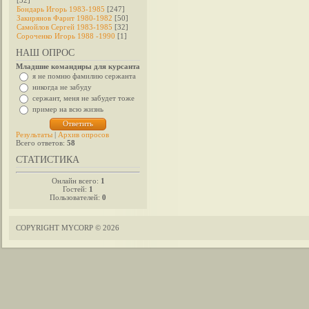
[32]
Бондарь Игорь 1983-1985
[247]
Закирянов Фарит 1980-1982
[50]
Самойлов Сергей 1983-1985
[32]
Сороченко Игорь 1988 -1990
[1]
НАШ ОПРОС
Младшие командиры для курсанта
я не помню фамилию сержанта
никогда не забуду
сержант, меня не забудет тоже
пример на всю жизнь
Результаты
|
Архив опросов
Всего ответов:
58
СТАТИСТИКА
Онлайн всего:
1
Гостей:
1
Пользователей:
0
COPYRIGHT MYCORP © 2026