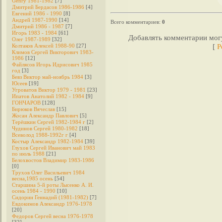
Genry 1981-1982
[7]
Дмитрий Бердасов 1986-1986
[4]
Евгений 1986 - 1990
[8]
Андрей 1987-1990
[14]
Всего комментариев
:
0
Дмитрий 1986 - 1987
[7]
Игорь 1983 - 1984
[61]
Добавлять комментарии могу
Олег 1987-1989
[32]
[
Р
Колтаков Алексей 1988-90
[27]
Климов Сергей Викторович 1983-
1986
[12]
Файлясов Игорь Идрисович 1985
год
[3]
Бевз Виктор май-ноябрь 1984
[3]
Юсеев
[19]
Угроватов Виктор 1979 - 1981
[23]
Ипатов Анатолий 1982 - 1984
[9]
ГОНЧАРОВ
[128]
Бирюков Вячеслав
[15]
Жосан Александр Павлович
[5]
Терёшкин Сергей 1982-1984 г
[2]
Чудинов Сергей 1980-1982
[18]
Всеволод 1988-1992г г
[4]
Костыр Александр 1982-1984
[39]
Глухов Сергей Иванович май 1983
по июль 1988
[21]
Белохвостов Владимир 1983-1986
[0]
Трухов Олег Васильевич 1984
весна,1985 осень
[54]
Старшина 5-й роты Лысенко А. И.
осень 1984 - 1990
[10]
Сидорин Геннадий (1981-1982)
[7]
Евдокимов Александр 1976-1978
[20]
Федоров Cергей весна 1976-1978