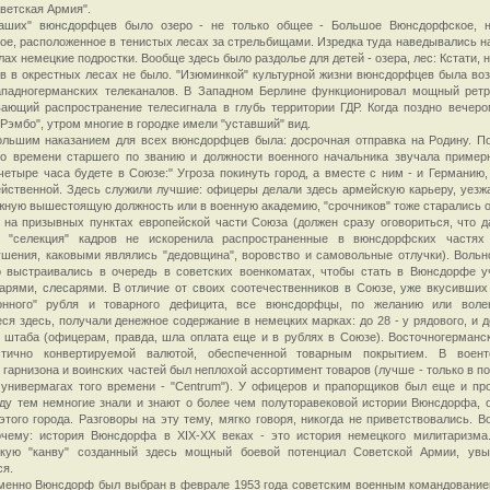
оветская Армия".
аших" вюнсдорфцев было озеро - не только общее - Большое Вюнсдорфское, н
ое, расположенное в тенистых лесах за стрельбищами. Изредка туда наведывались н
лах немецкие подростки. Вообще здесь было раздолье для детей - озера, лес: Кстати, 
в в окрестных лесах не было. "Изюминкой" культурной жизни вюнсдорфцев была во
ападногерманских телеканалов. В Западном Берлине функционировал мощный ретр
ающий распространение телесигнала в глубь территории ГДР. Когда поздно вечер
"Рэмбо", утром многие в городке имели "уставший" вид.
льшим наказанием для всех вюнсдорфцев была: досрочная отправка на Родину. П
го времени старшего по званию и должности военного начальника звучала примерн
четыре часа будете в Союзе:" Угроза покинуть город, а вместе с ним - и Германию,
йственной. Здесь служили лучшие: офицеры делали здесь армейскую карьеру, уезж
жную вышестоящую должность или в военную академию, "срочников" тоже старались о
 на призывных пунктах европейской части Союза (должен сразу оговориться, что д
я "селекция" кадров не искоренила распространенные в вюнсдорфских частях
шения, каковыми являлись "дедовщина", воровство и самовольные отлучки). Воль
о выстраивались в очередь в советских военкоматах, чтобы стать в Вюнсдорфе у
арями, слесарями. В отличие от своих соотечественников в Союзе, уже вкусивших
онного" рубля и товарного дефицита, все вюнсдорфцы, по желанию или воле
ся здесь, получали денежное содержание в немецких марках: до 28 - у рядового, и д
 штаба (офицерам, правда, шла оплата еще и в рублях в Союзе). Восточногерманс
тично конвертируемой валютой, обеспеченной товарным покрытием. В военто
 гарнизона и воинских частей был неплохой ассортимент товаров (лучше - только в п
универмагах того времени - "Centrum"). У офицеров и прапорщиков был еще и пр
ду тем немногие знали и знают о более чем полуторавековой истории Вюнсдорфа, 
того города. Разговоры на эту тему, мягко говоря, никогда не приветствовались. Во
почему: история Вюнсдорфа в XIX-XX веках - это история немецкого милитаризма
скую "канву" созданный здесь мощный боевой потенциал Советской Армии, увы
ся.
менно Вюнсдорф был выбран в феврале 1953 года советским военным командовани