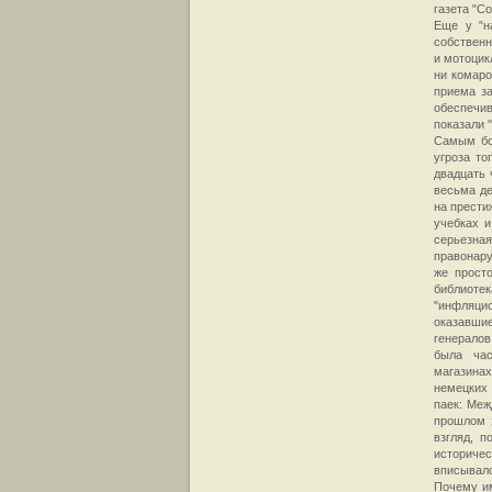
газета "С
Еще у "н
собственн
и мотоцик
ни комаро
приема з
обеспечив
показали 
Самым бо
угроза то
двадцать 
весьма де
на прести
учебках и
серьезна
правонару
же прост
библиотек
"инфляци
оказавшие
генералов
была час
магазинах
немецких 
паек: Меж
прошлом э
взгляд, 
историче
вписывал
Почему и