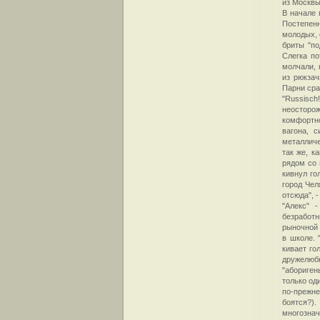
из Москвы
В начале 
Постепенн
молодых, 
бриты "по
Слегка по
молчали, 
из рюкзач
Парни сра
"Russisch
неосторож
комфортно
вагона, 
металличе
так же, к
рядом со 
кивнул го
город Чел
отсюда", 
"Алекс" 
безработн
рыночной 
в школе. 
кивает го
дружелюбн
"абориген
только од
по-прежне
боятся?)
многознач