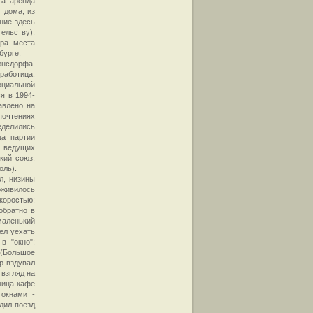
 а аренда
 дома, из
ние здесь
тельству).
ора места
бурге.
юнсдорфа.
работица.
циальной
я в 1994-
авлено на
почтениях
еделились
ца партии
з ведущих
кий союз,
оль).
л, низины
оживилось
коростью:
обратно в
маленький
ел уехать
в "окно":
 (Большое
р вздувал
взгляд на
ница-кафе
 окнами -
дил поезд