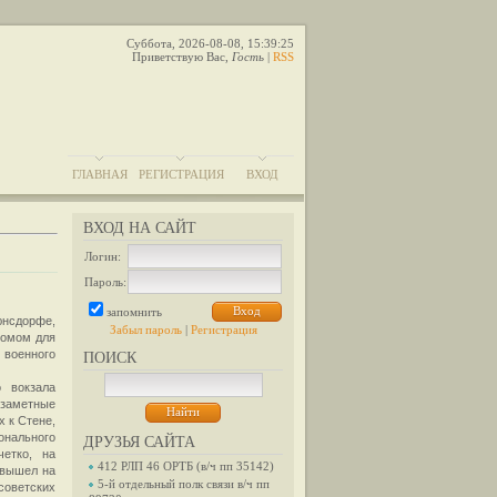
Суббота, 2026-08-08, 15:39:25
Приветствую Вас
,
Гость
|
RSS
ГЛАВНАЯ
РЕГИСТРАЦИЯ
ВХОД
ВХОД НА САЙТ
Логин:
Пароль:
запомнить
юнсдорфе,
Забыл пароль
|
Регистрация
комом для
 военного
ПОИСК
 вокзала
 заметные
 к Стене,
нального
ДРУЗЬЯ САЙТА
четко, на
412 РЛП 46 ОРТБ (в/ч пп 35142)
 вышел на
5-й отдельный полк связи в/ч пп
советских