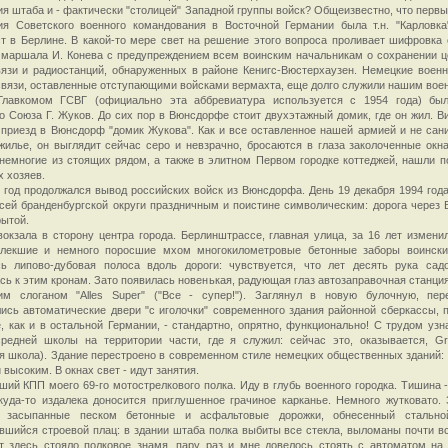
я штаба и - фактически "столицей" Западной группы войск? Общеизвестно, что перв
ия Советского военного командования в Восточной Германии была т.н. "Карловка
т в Берлине. В какой-то мере свет на решение этого вопроса проливает шифровка 
 маршала И. Конева с предупреждением всем воинским начальникам о сохранении 
язи и радиостанций, обнаруженных в районе Кенигс-Вюстерхаузен. Немецкие воен
вязи, оставленные отступающими войсками вермахта, еще долго служили нашим вое
лавкомом ГСВГ (официально эта аббревиатура используется с 1954 года) бы
о Союза Г. Жуков. До сих пор в Вюнсдорфе стоит двухэтажный домик, где он жил. Ви
 приезд в Вюнсдорф "домик Жукова". Как и все оставленное нашей армией и не сан
илье, он выглядит сейчас серо и невзрачно, бросаются в глаза заколоченные окна
немногие из стоящих рядом, а также в элитном Первом городке коттеджей, нашли п
х хозяев.
 год продолжался вывод российских войск из Вюнсдорфа. День 19 декабря 1994 года
сей бранденбургской округи праздничным и поистине символическим: дорога через
рытой.
 вокзала в сторону центра города. Берлинштрассе, главная улица, за 16 лет измени
блекшие и немного поросшие мхом многокилометровые бетонные заборы воински
сь липово-дубовая полоса вдоль дороги: чувствуется, что лет десять рука сад
сь к этим кронам. Зато появилась новенькая, радующая глаз автозаправочная станция
им слоганом "Alles Super" ("Все - супер!"). Заглянул в новую булочную, пе
ись автоматические двери "с иголочки" современного здания районной сберкассы, 
е, как и в остальной Германии, - стандартно, опрятно, функционально! С трудом узн
редней школы на территории части, где я служил: сейчас это, оказывается, Gr
я школа). Здание перестроено в современном стиле немецких общественных зданий: 
 высоким. В окнах свет - идут занятия.
ший КПП моего 69-го мотострелкового полка. Иду в глубь военного городка. Тишина -
куда-то издалека доносится приглушенное грачиное карканье. Немного жутковато.
 засыпанные песком бетонные и асфальтовые дорожки, обнесенный стальной
вшийся строевой плац: в здании штаба полка выбиты все стекла, выломаны почти в
т здесь стояло полковое знамя, пару раз и мне довелось стоять с автоматом на