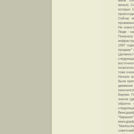
мили" тол
жилья). С
которых 1
происходи
Сейчас и
проживани
Ни новост
Люди - на
Поначал
инфрастру
1997 года
продажу" 
(должнос
следующи
восточно
политичес
тоже очен
Начало ап
были прип
движение
окончился
Берлин. П
значок (д
обратно: 
следующа
Вюнсдорфс
"барашки"
вюнсдорфс
"Markisc
советский