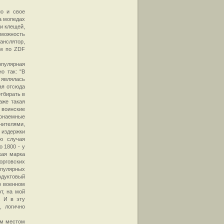
о и свое
а мопедах
ни клещей,
зможность
анслятор,
ом по ZDF
опулярная
о так: "В
 являлась
ая отсюда
тбирать в
аже такая
 воинские
нонаемные
чителями,
 издержки
ю случая
о 1800 - у
кая марка
рговских
опулярных
одуктовый
о военном
т, на мой
. И в эту
, логично
ем местом