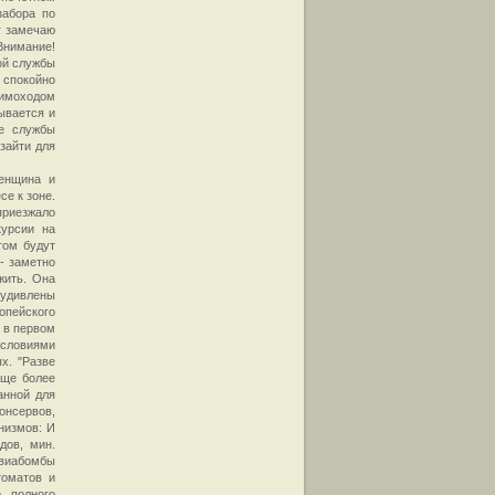
забора по
г замечаю
Внимание!
ой службы
- спокойно
имоходом
ывается и
ые службы
зайти для
женщина и
се к зоне.
приезжало
курсии на
том будут
 - заметно
жить. Она
 удивлены
опейского
х в первом
условиями
х. "Разве
еще более
анной для
онсервов,
анизмов: И
дов, мин.
авиабомбы
томатов и
 полного