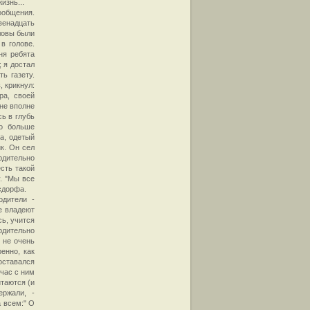
изнь...
ообщения.
венадцать
ловы были
в голове.
ня ребята
 я достал
ь газету.
, крикнул:
ра, своей
не вполне
сь в глубь
ло больше
а, одетый
к. Он сел
рдительно
есть такой
у. "Мы все
сдорфа.
одители -
е владеют
ь, учится
рдительно
и не очень
енно, как
оставался
йчас с ним
таются (и
ержали, -
а всем:" О