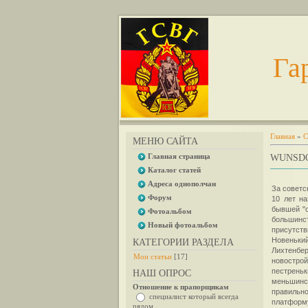
Га
Главная
»
С
МЕНЮ САЙТА
Главная страница
WUNSDOR
Каталог статей
Адреса однополчан
За советс
Форум
10 лет н
бывшей "с
Фотоальбом
большинст
Новый фотоальбом
присутств
Новеньки
КАТЕГОРИИ РАЗДЕЛА
Лихтенбер
Мои статьи
[17]
новострой
пестрень
НАШ ОПРОС
меньшинс
Отношение к прапорщикам
правильно
специалист который всегда
платформу
рядом