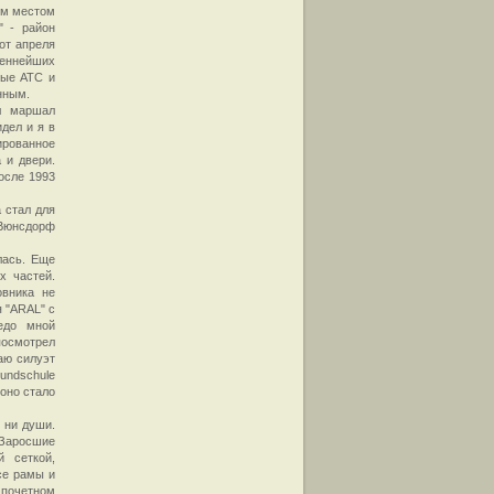
ым местом
" - район
от апреля
ценнейших
ные АТС и
нным.
л маршал
дел и я в
ированное
 и двери.
осле 1993
 стал для
 Вюнсдорф
лась. Еще
х частей.
овника не
 "ARAL" с
редо мной
посмотрел
аю силуэт
undschule
оно стало
 ни души.
 Заросшие
 сеткой,
се рамы и
 почетном