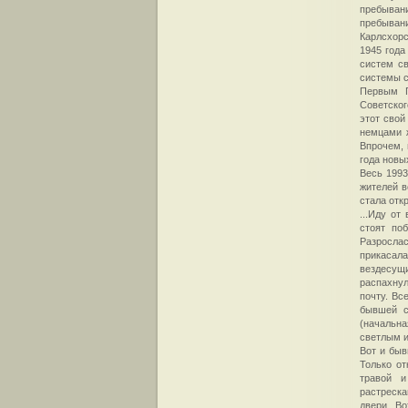
пребывани
пребыван
Карлсхорс
1945 года
систем св
системы с
Первым Г
Советског
этот свой
немцами ж
Впрочем, 
года новы
Весь 1993
жителей в
стала отк
...Иду от
стоят по
Разросла
прикасала
вездесущ
распахнул
почту. Вс
бывшей с
(начальна
светлым и
Вот и быв
Только от
травой и
растреска
двери. Во