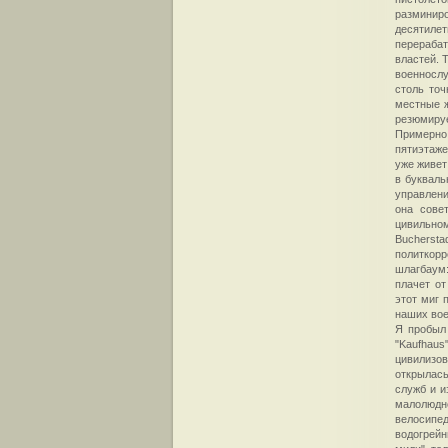
разминир
десятиле
перерабат
властей. 
военнослу
столь точ
местные ж
резюмируе
Примерно
пятиэтаже
уже живет
в букваль
управлени
она сове
цивильном
Buchersta
политкорр
шлагбаум:
плачет от
этот миг 
наших вое
Я пробыл 
"Kaufhau
цивилизо
открылась
служб и и
малолюдно
велосипе
водогрей