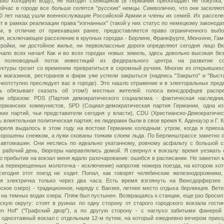
ько холодную воду), не находит съемщиков (в Германии преобладает не покупка,
ейчас в городе все больше селятся "русские" немцы. Символично, что они заселяют
0 лет назад ушли военнослужащие Российской Армии и члены их семей. Их расселе
т в рамках реализации права "изгнанных" (такой у них статус по немецкому законода
м, в отличие от приехавших ранее, предоставляется право ограниченного выб
я, исключающее расселение в крупных городах - Берлине, Франкфурте, Мюнхене, Гам
ройки, ни достойное жилье, ни первоклассные дороги определяют сегодня лицо В
чало всех начал! Как и во всех городах новых земель, здесь довольно высокая без
у полноводный поток инвестиций из федерального центра на развитие со
ктуры грозит со временем превратиться в скромный ручеек. Многие из открывшихс
х магазинов, ресторанов и фирм уже успели закрыться (надпись "Закрыто" и "Выст
неотступно преследует вас в городе). Это нашло отражение и в электоральных пред
ть обязывает сказать об этом!) местных жителей: голоса вюнсдорфцев распр
м образом: PDS (Партия демократического социализма - фактическая наследни
германских коммунистов, SPD (Социал-демократическая партия Германии, одна и
ких партий, чьи представители сегодня у власти), CDU (Христианско-Демократичес
ь влиятельная политическая партия; ее лидерами были в свое время К. Аденауэр и Г. К
реля выдалось в этом году на востоке Германии холодным: утром, когда я приеха
орошены снежком, а лужи скованы тонким слоем льда. По Берлинштрассе заметно 
 автомашин. Они неслись по идеально укатанному, ровному асфальту с большой с
 рабочий день, бюргеры направлялись домой. Я свернул к вокзалу: время уезжать 
о прибытии на вокзал меня ждало разочарование: ошибся в расписании. Не заметил 
ва перекрещенных молоточка - исключение) напротив номера поезда, на котором хот
сегодня этот поезд не ходит. Попал, как говорят челябинские железнодорожники, 
я электричка только через два часа. Есть время взглянуть на Вюнсдорферзее
кое озеро) - традиционное, наряду с Ванзее, летнее место отдыха берлинцев. Вете
 на темных водах озера. Пляж был пустынен. Возвращаясь к станции, еще раз бросил 
кую округу: стоят в руинах по одну сторону от старого городского вокзала гости
hen Hof" ("Графский двор"), а по другую сторону - с наглухо забитыми фанерой
 одноэтажный вокзал с отдельным 12-м путем, на который ежедневно вечером прихо