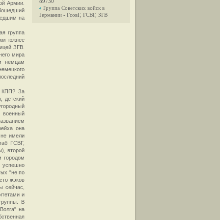
89730
ой Армии.
Группа Советских войск в
обошедший
Германии - ГсовГ, ГСВГ, ЗГВ
шедшим на
ая группа
 км южнее
ицей ЗГВ.
него мира
м немцам
немецкого
последний
и КПП? За
, детский
городный
и военный
азванием
рейха она
 не имели
таб ГСВГ,
), второй
м городом
и успешно
ых "не по
сто жэков
ы сейчас,
итетами и
группы. В
Волга" на
бственная