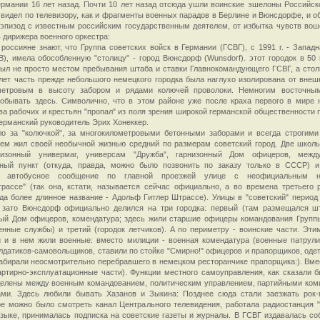
ермании 16 лет назад. Почти 10 лет назад отсюда ушли воинские эшелоны Российск
 видел по телевизору, как и фрагменты военных парадов в Берлине и Вюнсдорфе, и 
эпизод с известным российским государственным деятелем, от избытка чувств во
ь дирижера военного оркестра:
россияне знают, что Группа советских войск в Германии (ГСВГ), с 1991 г. - Западн
В), имела обособленную "столицу" - город Вюнсдорф (Wunsdorf). этот городок в 50
ыл не просто местом пребывания штаба и ставки Главнокомандующего ГСВГ, а стол
лет часть прежде небольшого немецкого городка была наглухо изолирована от внеш
метровым в высоту забором и рядами колючей проволоки. Немногим восточны
обывать здесь. Символично, что в этом районе уже после краха первого в мире 
ва рабочих и крестьян "пропал" из поля зрения широкой германской общественности 
ерманский руководитель Эрих Хонеккер.
ло за "колючкой", за многокилометровыми бетонными заборами и всегда строгим
ем жил своей необычной жизнью средний по размерам советский город. Две школы
низонный универмаг, универсам "Дружба", гарнизонный Дом офицеров, между
рный пункт (откуда, правда, можно было позвонить по заказу только в СССР) 
ф, автобусное сообщение по главной проезжей улице с неофициальным н
рассе" (так она, кстати, называется сейчас официально, а во времена третьего 
да более длинное название - Адольф Гитлер Штрассе). Улицы в "советский" период
, зато Вюнсдорф официально делился на три городка: первый (там размещался ш
ый Дом офицеров, комендатура; здесь жили старшие офицеры командования Группы
енные службы) и третий (городок летчиков). А по периметру - воинские части. Эти
и и в нем жили военные: вместо милиции - военная комендатура (военные патрул
лдатиков-самовольщиков, ставили по стойке "Смирно!" офицеров и прапорщиков, одет
абирали неосмотрительно перебравшего в немецком ресторанчике прапорщика:). Вме
артирно-эксплуатационные части). Функции местного самоуправления, как сказали б
делены между военным командованием, политическим управлением, партийными ком
ами. Здесь любили бывать Хазанов и Зыкина: Позднее сюда стали заезжать рок-
 можно было смотреть канал Центрального телевидения, работала радиостанция "
зыке, принималась подписка на советские газеты и журналы. В ГСВГ издавалась со