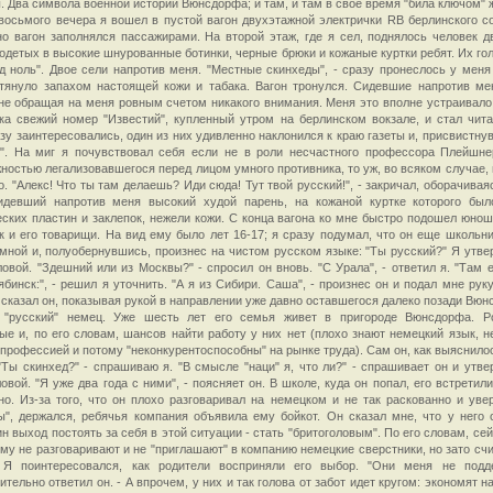
. Два символа военной истории Вюнсдорфа; и там, и там в свое время "била ключом" ж
восьмого вечера я вошел в пустой вагон двухэтажной электрички RB берлинского с
о вагон заполнялся пассажирами. На второй этаж, где я сел, поднялось человек д
одетых в высокие шнурованные ботинки, черные брюки и кожаные куртки ребят. Их го
д ноль". Двое сели напротив меня. "Местные скинхеды", - сразу пронеслось у меня 
тянуло запахом настоящей кожи и табака. Вагон тронулся. Сидевшие напротив ме
не обращая на меня ровным счетом никакого внимания. Меня это вполне устраивало;
ка свежий номер "Известий", купленный утром на берлинском вокзале, и стал читат
зу заинтересовались, один из них удивленно наклонился к краю газеты и, присвистнув
!". На миг я почувствовал себя если не в роли несчастного профессора Плейшне
ностью легализовавшегося перед лицом умного противника, то уж, во всяком случае, 
. "Алекс! Что ты там делаешь? Иди сюда! Тут твой русский!", - закричал, оборачивая
сидевший напротив меня высокий худой парень, на кожаной куртке которого бы
ских пластин и заклепок, нежели кожи. С конца вагона ко мне быстро подошел юнош
ак и его товарищи. На вид ему было лет 16-17; я сразу подумал, что он еще школьни
мной и, полуобернувшись, произнес на чистом русском языке: "Ты русский?" Я утве
ловой. "Здешний или из Москвы?" - спросил он вновь. "С Урала", - ответил я. "Там 
ябинск:", - решил я уточнить. "А я из Сибири. Саша", - произнес он и подал мне рук
- сказал он, показывая рукой в направлении уже давно оставшегося далеко позади Вюн
- "русский" немец. Уже шесть лет его семья живет в пригороде Вюнсдорфа. Р
ые и, по его словам, шансов найти работу у них нет (плохо знают немецкий язык, н
профессией и потому "неконкурентоспособны" на рынке труда). Сам он, как выяснилос
"Ты скинхед?" - спрашиваю я. "В смысле "наци" я, что ли?" - спрашивает он и утве
ловой. "Я уже два года с ними", - поясняет он. В школе, куда он попал, его встретил
о. Из-за того, что он плохо разговаривал на немецком и не так раскованно и увер
ы", держался, ребячья компания объявила ему бойкот. Он сказал мне, что у него 
ин выход постоять за себя в этой ситуации - стать "бритоголовым". По его словам, се
му не разговаривают и не "приглашают" в компанию немецкие сверстники, но зато счи
. Я поинтересовался, как родители восприняли его выбор. "Они меня не подд
ительно ответил он. - А впрочем, у них и так голова от забот идет кругом: экономят н