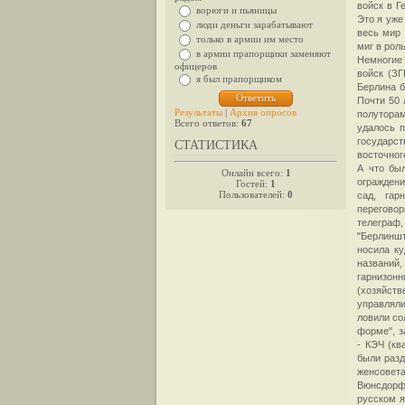
войск в Г
ворюги и пьяницы
Это я уже
люди деньги зарабатывают
весь мир 
только в армии им место
миг в рол
в армии прапорщики заменяют
Немногие 
офицеров
войск (ЗГ
я был прапорщиком
Берлина б
Почти 50 
Результаты
|
Архив опросов
полутора
Всего ответов:
67
удалось п
государст
СТАТИСТИКА
восточног
А что бы
Онлайн всего:
1
ограждени
Гостей:
1
Пользователей:
0
сад, гар
перегово
телегра
"Берлиншт
носила ку
названий
гарнизонн
(хозяйств
управлял
ловили со
форме", з
- КЭЧ (кв
были раз
женсовет
Вюнсдорфе
русском я