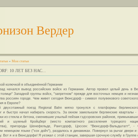
рнизон Вердер
татьи
»
Мои статьи
F: 10 ЛЕТ БЕЗ НАС...
кой колючкой в объединённой Германии
азад начался вывод российских войск из Германии. Автор провел целый день в В
толице" Западной группы войск, "запретном" прежде для восточных немцев и незна
ва россиян городе. Чем живет сегодня Вюнсдорф - символ полувекового советского
ия в Европе?
й двухэтажный поезд Regional Bahn мягко тронулся с платформы берлинского
г и быстро начал набирать скорость. За окном замелькали берлинские кварталы -
ки из стекла и бетона, сменившие унылый пейзаж гэдээровских районов, примыкавших
кий и шумный Кройцберг (место компактного расселения турецкого нацио
тва), пригороды Шенефельде, Рангсдорф, Цоссен: "Вюнсдорф-Вальдштатт", - 
м немецком языке ("хох дойч"), раздалось в динамиках. Повернул за рычаг двери и
. Вот я и в Вюнсдорфе! Я уезжал с этой станции, завершая срочную службу в Группе 