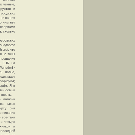
исленные,
ируется и
городских
мьи наших
о ним нет
онсервами
, сколько
эровских
Вюнсдорфе
stadt, что
ен на зоны
 прощание
 4 EUR на
unsdorf -
ь: полно,
поднимает
лодируют;
орф). Я в
ями семьи
тность.
- магазин
ов закон
ирху: она
асписание
 все-таки
 и четыре
хникой и
последней