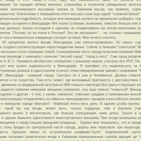
ования: За городом вблизи военных стрельбищ и полигонов обнаружены многоч
тиями заполнявшиеся мусорные свалки (в Германии мусор, как правило, сорт
ывается). Извлечение и переработка этого мусора стали еще одной "головной болью" 
Трогательная подробность, которую моя немецкая коллега не преминула сообщить: се
жащих оставили в Вюнсдорфе 404 кошки (собакам, возможно, повезло больше или п
ных данных). Кошки оголодали и одичали; их откармливали как могли кошачьими к
ители. "Почему их не взяли в Россию? Это же негуманно:", - не столько спрашивает
т она и внимательно-ожидающе смотрит на меня. Мне нечего ответить.
 40 процентов жилого фонда Вюнсдорфа уже реконструировано. Из серых гэдэ
к создано соответствующее евростандартам жилье. Сейчас в бывшем "советском" 
 несколько сотен немецких семей. Санированная часть города получила название Wald
ном переводе с немецкого означает "лесной город", "город в лесу". Сам город раздел
я A, B, C. Налажено автобусное сообщение с внешним миром, снесены все КПП. На
тует мне купить видеокассету о Вюнсдорфе. Я приобрел эту видеокассету за
 книжном развале в одноэтажном отлично отреставрированном здании с названием "W
dt" (Вюнсдорф - книжный город). Смотрел ее я уже в Челябинске. Должен отметит
ектно и по существу. Там есть сюжет, где моложавый бургомистр с достоинством 
 движение по федеральной автотрассе В96 открыто навсегда! Все присутствующие ап
 радости пожилая немецкая женщина (наверное, она еще помнит "открытый" Вюнсд
подумал о другом - о том, с каким, наверное, тяжелым сердцем и тревожными мысл
ннослужащих отправлялись из обжитых вюнсдорфских городков в российскую неизвес
в немецком городе Wunsdorf - Waldstadt почти весь день. В здании штаба группы 
s": такой же, как везде, может быть, только подороже, чем в Берлине (так
ванного рынка: в мегаполисах, где больше конкуренция, ниже цены). Зашел в к
 в здании бывшего одноэтажного военторговского магазина. При входе вывешены р
звещение о предстоящем крещении младенца... Однако мне показалось, что в городе
: пока бродил по центральной части города, дорогу мне пересекли три пешехода
диста. Здешнее жилье со встроенными шкафами-"купе", подключенной санте
ными титанами (практически везде в Германии коммунальные службы доводят до "