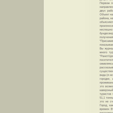
Первом п
направлен
двух раб
Объект на
района, н
объясняе
произноси
неспешно
бундесвер
получения
"Присажи
показывае
Вы журнал
много ту
"Ранет/Це
посетител
оживляясь
рассказыв
существен
вида (я н
городке,
проживан
это возмо
каверзный
туристов 
51,1 тонн
это не с
Город, к
времен В
пистолет