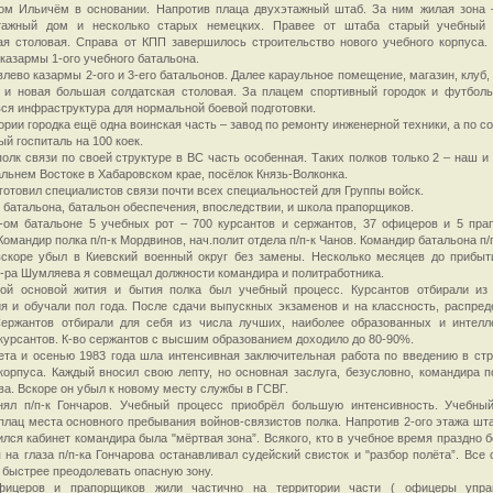
ом Ильичём в основании. Напротив плаца двухэтажный штаб. За ним жилая зона 
тажный дом и несколько старых немецких. Правее от штаба старый учебный 
я столовая. Справа от КПП завершилось строительство нового учебного корпуса.
 казармы 1-ого учебного батальона.
влево казармы 2-ого и 3-его батальонов. Далее караульное помещение, магазин, клуб,
 и новая большая солдатская столовая. За плацем спортивный городок и футболь
вся инфраструктура для нормальной боевой подготовки.
ории городка ещё одна воинская часть – завод по ремонту инженерной техники, а по с
ый госпиталь на 100 коек.
олк связи по своей структуре в ВС часть особенная. Таких полков только 2 – наш и
альнем Востоке в Хабаровском крае, посёлок Князь-Волконка.
готовил специалистов связи почти всех специальностей для Группы войск.
 батальона, батальон обеспечения, впоследствии, и школа прапорщиков.
-ом батальоне 5 учебных рот – 700 курсантов и сержантов, 37 офицеров и 5 пра
Командир полка п/п-к Мордвинов, нач.полит отдела п/п-к Чанов. Командир батальона п/
вскоре убыл в Киевский военный округ без замены. Несколько месяцев до прибыт
-ра Шумляева я совмещал должности командира и политработника.
ой основой жития и бытия полка был учебный процесс. Курсантов отбирали из
я и обучали пол года. После сдачи выпускных экзаменов и на классность, распред
Сержантов отбирали для себя из числа лучших, наиболее образованных и интелл
курсантов. К-во сержантов с высшим образованием доходило до 80-90%.
ета и осенью 1983 года шла интенсивная заключительная работа по введению в стр
корпуса. Каждый вносил свою лепту, но основная заслуга, безусловно, командира по
а. Вскоре он убыл к новому месту службы в ГСВГ.
нял п/п-к Гончаров. Учебный процесс приобрёл большую интенсивность. Учебны
плац места основного пребывания войнов-связистов полка. Напротив 2-ого этажа шта
ился кабинет командира была "мёртвая зона”. Всякого, кто в учебное время праздно 
 на глаза п/п-ка Гончарова останавливал судейский свисток и "разбор полёта”. Все 
 быстрее преодолевать опасную зону.
ицеров и прапорщиков жили частично на территории части ( офицеры упра