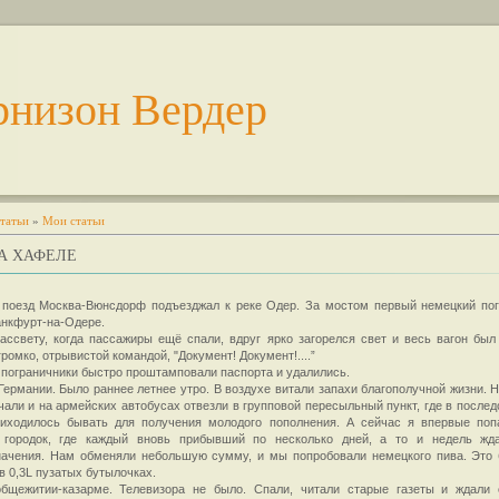
рнизон Вердер
татьи
»
Мои статьи
А ХАФЕЛЕ
 поезд Москва-Вюнсдорф подъезджал к реке Одер. За мостом первый немецкий по
анкфурт-на-Одере.
ассвету, когда пассажиры ещё спали, вдруг ярко загорелся свет и весь вагон был
громко, отрывистой командой, "Документ! Документ!....”
пограничники быстро проштамповали паспорта и удалились.
 Германии. Было раннее летнее утро. В воздухе витали запахи благополучной жизни. 
чали и на армейских автобусах отвезли в групповой пересыльный пункт, где в послед
риходилось бывать для получения молодого пополнения. А сейчас я впервые поп
 городок, где каждый вновь прибывший по несколько дней, а то и недель жд
ачения. Нам обменяли небольшую сумму, и мы попробовали немецкого пива. Это б
 в 0,3L пузатых бутылочках.
бщежитии-казарме. Телевизора не было. Спали, читали старые газеты и ждали