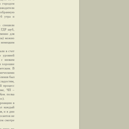
а городом
оводители
 собранную
-6 утра и
в спешили
 ГДР шуб,
твенно для
оза) можно
 немецким
али в счет
о уровней
 с низким
 и хорошие
ветским. В
имическими
бления был
ладостям,
й процесс
ике, ЧП –
Ком. полка
ос).
 реакцию в
ал каждый
я, и в дни
рсантов не
вом смотре
же кино по