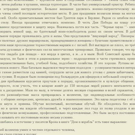
летом рыбалка и купание, иногда турпоездки. В части был универсальный оркестр. Ребята
 эстрадных инструментах. Большое внимание уделялось военно-патриотическому во
 члены семей посещали исторические места. В дни праздников возлагали венки на моги
елей. Особо примечательным местом был Трептов парк в Берлине. Рядом со штабом пол
стелу. Иногда праздники отмечались помпезно. В честь Дня Победы на плацу уст
ванное представление в защиту мира. Вовлекалась почти вся часть. ‘’Черные пауки ‘’- им
взорвать земной шар, но бдительный воин-освободитель разил их своим мечем. В доб
льном порядке привлекались дети и жены. Они представляли "ликующий народ”. Пионеры
 и пилотках дружно маршировали, принарядившиеся женщины с букетами приветствовали 
атем наше прохождение торжественным маршем и с песней. Всё выглядело не плохо, но тре
аты духовных и физических сил на многочасовых тренировках. Правильно говорят, что пр
 что свадьба для лошади – вся морда в цветах, а ж…а в мыле. Всей Советской армии 
оказухи, но было в этом и рациональное зерно – подразделения и части стремились прев
овершенствовании быта, учебной базы, подсобного хозяйства. И это хорошо. Рутины не
поиск нового. Наш батальон выделился творческим подходом – усовершенствовался интерь
 газоне разместили сад камней, соорудили загон для живого уголка с диким кабанчиком,
и гусями. В подвале было помещения под бильярдную для офицеров и небольшой спортзал.
 дня пребывания курсантов приучали к порядку, организованности и культуре общения
 просто, если учесть, что в казарме живёт до 150 молодых людей разного менталитета и
х к дисциплине. Мало по малу, в течение долгих месяцев стараниями и волей сержантов,
эта разношёрстная масса превращалась в коллектив, где индивидуальные особенност
ь с общими интересами, крепилась дружба и взаимопонимание. Это наука педагогика с её
и кнута и пряника. Обучая воспитывай, воспитывая обучай. Не обходилось без кон
 но в целом мы владели обстановкой, и через каждые пол года из полка уходили в во
и физически возмужавшие, профессионально подготовленные. Это была заслуга постоянно
я называть его постоянным можно весьма условно.
ошибаюсь в источнике у писателя Крона в книге "Дом и корабль” есть такое выражение:
ий коллектив умнее и честнее отдельного человека,
ое стадо глупее и подлее;