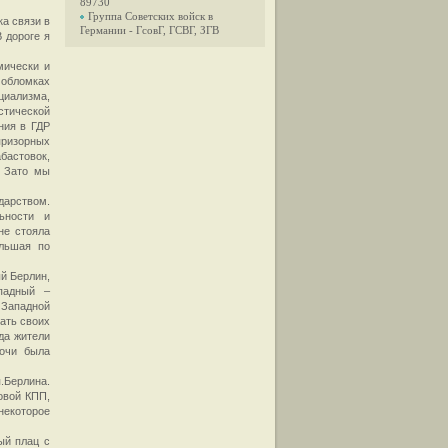
89730
Группа Советских войск в
ка связи в
Германии - ГсовГ, ГСВГ, ЗГВ
 дороге я
мически и
 обломках
циализма,
тической
ния в ГДР
призорных
бастовок,
. Зато мы
дарством.
ьности и
не стояла
льшая по
й Берлин,
падный –
 Западной
ать своих
да жители
ночи была
п.Берлина.
овой КПП,
некоторое
ый плац с