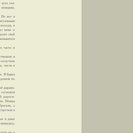
 всех сил:
я немцами,
 Но вот в
нктуальным
 походя, в
ал меня о
ируют свой
казываться
то часто и
твовали в
ы получили
а, числа и
и. Я бывал
едовали по
её дарами.
м сосновом
й дороги-
ало. Немцы
регали, а
стречали в
вых и даже
снималась,
одукт но и