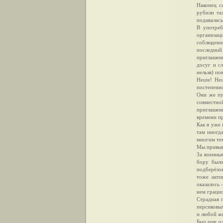
Наконец с
рубили та
подавалась
В употреб
организац
соблюдени
последний
приглашени
досуг и сл
нельзя) по
Heute! He
постепенн
Они же пу
совместной
приглашен
времени п
Как я уже 
там иногд
многим те
Мы привыкл
За военны
бору было
подберёзо
тоже акти
оказалось 
нем грацио
Страдная 
персиковых
и любой ж
Был еще о