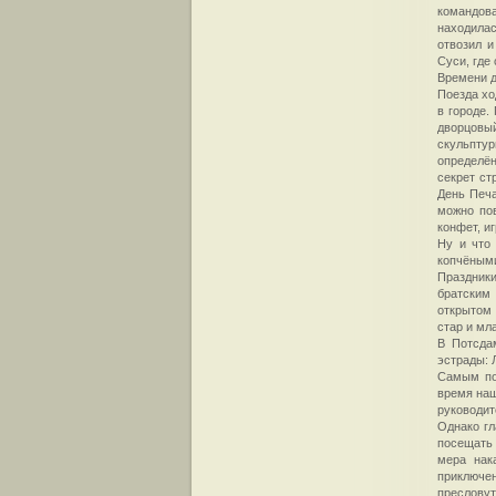
командова
находила
отвозил и
Суси, где
Времени д
Поезда хо
в городе.
дворцовый
скульптур
определён
секрет ст
День Печа
можно пов
конфет, и
Ну и что
копчёными
Праздник
братским
открытом 
стар и мл
В Потсда
эстрады: 
Самым по
время наш
руководит
Однако гл
посещать
мера нак
приключен
пресловут