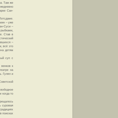
ра. Там же
ежедневно
арке Сан-
Потсдаме.
мин – уже
Сан-Суси –
 рыбками,
е. Став в
стический
ившихся –
, всё это
ача детям
вый суп с
 венков к
театре на
. Гулял и
Советской
свободное
 когда то
прещалось
ь суровая
радициях
в поисках