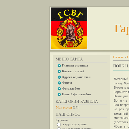
Га
Главная
»
С
МЕНЮ САЙТА
Главная страница
ПОЛК Н
Каталог статей
Адреса однополчан
Литерный
Форум
город, Фр
Ближе к р
Фотоальбом
нарочито 
Новый фотоальбом
Немецкие 
Вот я и в
КАТЕГОРИИ РАЗДЕЛА
нас встре
Мои статьи
[17]
не раз п
закрытый
НАШ ОПРОС
местоназн
Курение
(светлое)
я курил до армии
Жили в о
начал курить в армии