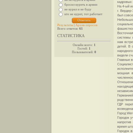
кадровых 
бросил курить в армии
На 4-ый и
не курил и не буду
г. Вердер
кто не курит, тот работает
был совсе
Небольшо
социально
Результаты
|
Архив опросов
Всего ответов:
61
фашисткой
Восточна
СТАТИСТИКА
системы х
нам встре
Онлайн всего:
1
детей. В 
Гостей:
1
народног
Пользователей:
0
видели сч
Главные в
Социалис
исполните
мощная в
численнос
Отношения
находящи
независим
Германией
родственн
ГДР пере
возведена
Город Wer
Городок у
напротив
время шта
Городок в