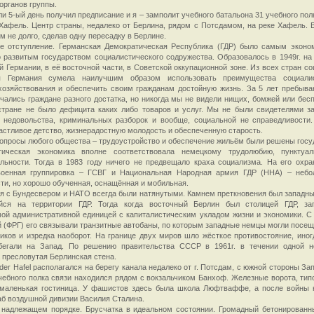
органов группы.
ли 5-ый день получил предписание и я – замполит учебного батальона 31 учебного пол
-Хафель. Центр страны, недалеко от Берлина, рядом с Потсдамом, на реке Хафель. В
м не долго, сделав одну пересадку в Берлине.
е отступление. Германская Демократическая Республика (ГДР) было самым эконо
 развитым государством социалистического содружества. Образовалось в 1949г. на
 Германии, в её восточной части, в Советской оккупационной зоне. Из всех стран со
я Германия сумела наилучшим образом использовать преимущества социалис
озяйствования и обеспечить своим гражданам достойную жизнь. За 5 лет пребыва
чались граждане разного достатка, но никогда мы не видели нищих, бомжей или бес
стране не было дефицита каких либо товаров и услуг. Мы не были свидетелями за
о недовольства, криминальных разборок и вообще, социальной не справедливости
астливое детство, жизнерадостную молодость и обеспеченную старость.
опросы любого общества – трудоустройство и обеспечение жильём были решены госу
тическая экономика вполне соответствовала немецкому трудолюбию, пунктуал
льности. Тогда в 1983 году ничего не предвещало краха социализма. На его охра
оенная группировка – ГСВГ и Национальная Народная армия ГДР (ННА) – небо
ти, но хорошо обученная, оснащённая и мобильная.
 с Бундесвером и НАТО всегда были натянутыми. Камнем преткновения был западны
йся на территории ГДР. Тогда когда восточный Берлин был столицей ГДР, за
ой административной единицей с капиталистическим укладом жизни и экономики. С
 (ФРГ) его связывали транзитные автобаны, по которым западные немцы могли посещ
иков и изредка наоборот. На границе двух миров шло жёсткое противостояние, иног
бегали на Запад. По решению правительства СССР в 1961г. в течении одной 
 пресловутая Берлинская стена.
der Hafel располагался на берегу канала недалеко от г. Потсдам, с южной стороны За
чебного полка связи находился рядом с вокзальчиком Банхоф. Железные ворота, тип
 маленькая гостиница. У фашистов здесь была школа Люфтваффе, а после войны 
б воздушной дивизии Василия Сталина.
 надлежащем порядке. Брусчатка в идеальном состоянии. Громадный бетонированн