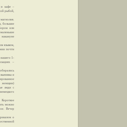
 и кафе –
ной рыбой,
 магнолия.
ы, большие
бором или
 маленькие
 накануне
им языком,
ении почти
 нашего 1-
изациях –
обирались
 выпивка и
ированное
и женщин)
ые люди с
немецкого
 Короткое
вать можно
ное. Вечер
риказом о
ественной