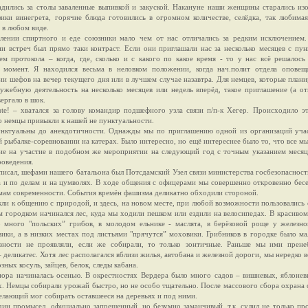
адились за столы заваленные выпивкой и закуской. Накануне наши женщины старались изо
зики винегрета, горячие блюда готовились в огромном количестве, селёдка, так любима
 в любом виде.
лении спиртного и еде союзники мало чем от нас отличались за редким исключением.
ии встреч был прямо таки контраст. Если они приглашали нас за несколько месяцев с пу
ем протокола – когда, где, сколько и с какого по какое время - то у нас всё решалось
 момент. Я находился весьма в неловком положении, когда нач.полит отдела оповещ
и шефов на вечер текущего дня или в лучшем случае назавтра. Для немцев, которые план
ужебную деятельность на несколько месяцев или недель вперёд, такое приглашение (а от
вергало в шок.
ute! – хватался за голову командир подшефного узла связи п/п-к Хегер. Происходило э
о немцы привыкли к нашей не пунктуальности.
нктуальны до анекдотичности. Однажды мы по приглашению одной из организаций учас
 рыбалке-соревновании на катерах. Было интересно, но ещё интереснее было то, что все м
ие на участие в подобном же мероприятии на следующий год с точным указанием месяц
роведения.
писал, шефами нашего батальона был Потсдамский Узел связи министерства госбезопасност
а и по делам и на цумволях. В ходе общения с офицерами мы совершенно откровенно бес
мам современности. События времён фашизма деликатно обходили стороной.
и к общению с природой, и здесь, на новом месте, при любой возможности пользовались 
м городком начинался лес, куда мы ходили пешком или ездили на велосипедах. В красиво
 много "польских” грибов, в молодом ельнике - маслята, в берёзовой роще у железно
вики, а в низких местах под листьями "прячутся” моховики. Грибников в городке было м
вности не проявляли, если же собирали, то только зонтичные. Раньше мы ими пренеб
– деликатес. Хотя лес располагался вблизи жилья, автобана и железной дороги, мы нередко в
зных косуль, зайцев, белок, следы кабана.
пора начиналась осенью. В окрестностях Вердера было много садов – вишневых, яблоне
. Немцы собирали урожай быстро, но не особо тщательно. После массового сбора охрана 
елающий мог собирать оставшееся на деревьях и под ними.
дин промысел, официально запрещенный, но безумно заманчивый, т,к, сулил не только пр