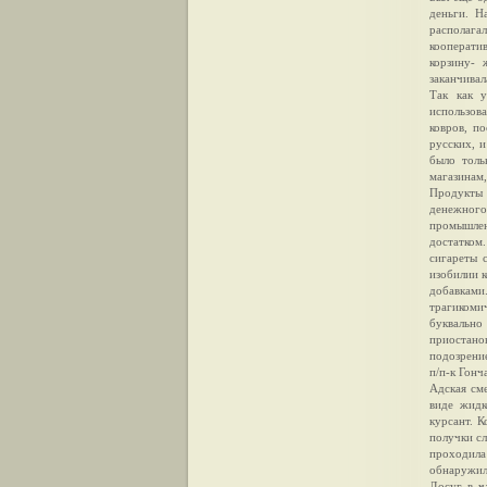
деньги. Н
располага
кооперати
корзину- 
заканчивал
Так как 
использов
ковров, п
русских, 
было толь
магазинам,
Продукты 
денежного
промышлен
достатком
сигареты 
изобилии к
добавками.
трагикоми
буквально
приостано
подозрение
п/п-к Гонч
Адская сме
виде жидк
курсант. К
получки сл
проходила
обнаружили
Досуг в ч