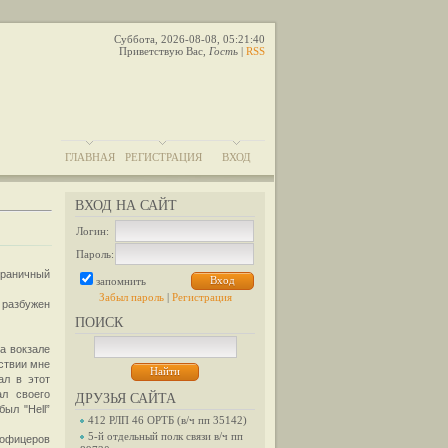
Суббота, 2026-08-08, 05:21:40
Приветствую Вас
,
Гость
|
RSS
ГЛАВНАЯ
РЕГИСТРАЦИЯ
ВХОД
ВХОД НА САЙТ
Логин:
Пароль:
граничный
запомнить
Забыл пароль
|
Регистрация
 разбужен
ПОИСК
На вокзале
ствии мне
ал в этот
ал своего
ДРУЗЬЯ САЙТА
ыл "Hell”
412 РЛП 46 ОРТБ (в/ч пп 35142)
5-й отдельный полк связи в/ч пп
 офицеров