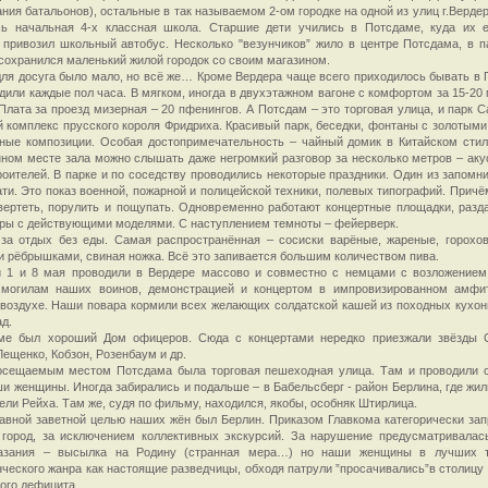
ния батальонов), остальные в так называемом 2-ом городке на одной из улиц г.Верде
сь начальная 4-х классная школа. Старшие дети учились в Потсдаме, куда их 
 привозил школьный автобус. Несколько "везунчиков” жило в центре Потсдама, в п
 сохранился маленький жилой городок со своим магазином.
ля досуга было мало, но всё же… Кроме Вердера чаще всего приходилось бывать в 
дили каждые пол часа. В мягком, иногда в двухэтажном вагоне с комфортом за 15-20 
 Плата за проезд мизерная – 20 пфенингов. А Потсдам – это торговая улица, и парк 
 комплекс прусского короля Фридриха. Красивый парк, беседки, фонтаны с золотыми
ные композиции. Особая достопримечательность – чайный домик в Китайском стил
ном месте зала можно слышать даже негромкий разговор за несколько метров – аку
роителей. В парке и по соседству проводились некоторые праздники. Один из запомн
ти. Это показ военной, пожарной и полицейской техники, полевых типографий. Причём
ертеть, порулить и пощупать. Одновременно работают концертные площадки, разд
гры с действующими моделями. С наступлением темноты – фейерверк.
 за отдых без еды. Самая распространённая – сосиски варёные, жареные, горохо
 рёбрышками, свиная ножка. Всё это запивается большим количеством пива.
и 1 и 8 мая проводили в Вердере массово и совместно с немцами с возложением
 могилам наших воинов, демонстрацией и концертом в импровизированном амфи
воздухе. Наши повара кормили всех желающих солдатской кашей из походных кухонь
ад.
ме был хороший Дом офицеров. Сюда с концертами нередко приезжали звёзды 
Лещенко, Кобзон, Розенбаум и др.
сещаемым местом Потсдама была торговая пешеходная улица. Там и проводили 
и женщины. Иногда забирались и подальше – в Бабельсберг - район Берлина, где жили
ели Рейха. Там же, судя по фильму, находился, якобы, особняк Штирлица.
авной заветной целью наших жён был Берлин. Приказом Главкома категорически за
 город, за исключением коллективных экскурсий. За нарушение предусматривалас
азания – высылка на Родину (странная мера…) но наши женщины в лучших т
ческого жанра как настоящие разведчицы, обходя патрули ”просачивались”в столицу 
ого дефицита.