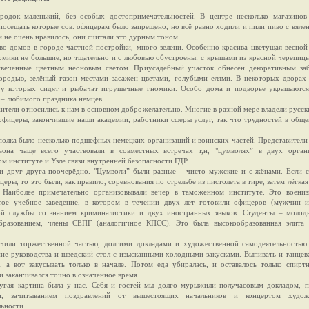
родок маленький, без особых достопримечательностей. В центре несколько магазинов
посещать которые сов. офицерам было запрещено, но всё равно ходили и пили пиво с вяле
 не очень нравилось, они считали это дурным тоном.
во домов в городе частной постройки, много зелени. Особенно красива цветущая весной
омики не большие, но тщательно и с любовью обустроены: с крышами из красной черепиц
свеченные цветным неоновым светом. Приусадебный участок обнесён декоративным за
ородью, зелёный газон местами засажен цветами, голубыми елями. В некоторых дворах
 у которых сидят и рыбачат игрушечные гномики. Особо дома и подворье украшаются
 – любимого праздника немцев.
тели относились к нам в основном доброжелательно. Многие в разной мере владели русск
офицеры, закончившие наши академии, работники сферы услуг, так что трудностей в общ
полка было несколько подшефных немецких организаций и воинских частей. Представители
ьона чаще всего участвовали в совместных встречах т,н, "цумволях” в двух орган
 институте и Узле связи внутренней безопасности ГДР.
и друг друга поочерёдно. "Цумволи” были разные – чисто мужские и с жёнами. Если с
церы, то это были, как правило, соревнования по стрельбе из пистолета в тире, затем лёгкая
. Наиболее примечательно организовывали вечер в таможенном институте. Это воениз
тое учебное заведение, в котором в течении двух лет готовили офицеров (мужчин 
й службы со знанием криминалистики и двух иностранных языков. Студенты – молод
разованием, члены СЕПГ (аналогичное КПСС). Это была высокообразованная элита 
чили торжественной частью, долгими докладами и художественной самодеятельностью.
ние руководства и шведский стол с изысканными холодными закусками. Выпивать и танце
р, а вот закусывать только в начале. Потом еда убиралась, и оставалось только спирт
и заканчивался точно в означенное время.
угая картина была у нас. Себя и гостей мы долго мурыжили получасовым докладом, п
и, зачитыванием поздравлений от вышестоящих начальников и концертом худож
ьности.