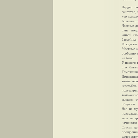
Вердер го
гаштетов, 
что немцам
Большинст
Частные д
окна, под
живой изг
бассейны,
Рождества
Местные жи
особенно 
не было.
У нашего 
ого батал
Таможенном
Приглашал
только офи
кегельбан
полузакры
таможенно
высшим об
общества.
Нас не му
поздравле
весь вече
начинался 
Совсем др
поощрени
самодеятел