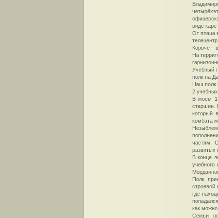
Владимир
четырёхэ
офицерска
виде каре
От плаца 
телецентр
Короче – 
На террит
гарнизонн
Учебный п
полк на Д
Наш полк 
2 учебных
В моём 1
старшин. 
который 
комбата м
Незыблем
пополнени
частям. 
развитых 
В конце л
учебного 
Мордвинов
Полк при
строевой 
где наход
попадался
как можно
Семьи оф