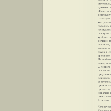
выходным, 
духовых и
Офицеры и
освободит
памятную 
театрализо
пытались 
принудите
галстуках
трибуне, з
большой тр
военного,
элемент п
друга в с
время шёл 
На зелёном
канадским
С первого
совсем не
приученны
офицеров 
сочеталис
принципам
промахов,
морально 
полка, хот
Если я не 
Человеческ
Человеческ