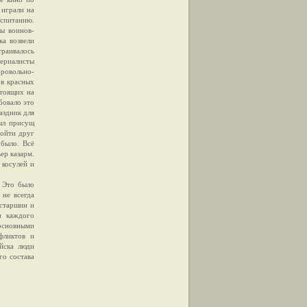
 играли на
спитанию.
лы воинов-
ка возвели
раивалось
периалисты
ровольно-
 в красных
стоящих на
бовало это
аздник для
был присущ
зойти друг
 было. Всё
ер казарм.
 косулей и
. Это было
 не всегда
 старшин и
и каждого
 основными
фликтов и
йска люди
го состава