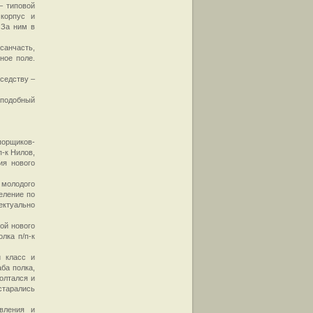
– типовой
корпус и
 За ним в
 санчасть,
ное поле.
оседству –
 подобный
порщиков-
п-к Нилов,
ия нового
 молодого
еление по
ектуально
ой нового
лка п/п-к
й класс и
ба полка,
болтался и
старались
вления и