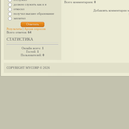
Всего комментариев
:
0
должен служить как и я
откосил
Добавлять комментарии м
получил высшее образование
заплатил
Результаты
|
Архив опросов
Всего ответов:
64
СТАТИСТИКА
Онлайн всего:
1
Гостей:
1
Пользователей:
0
COPYRIGHT MYCORP © 2026