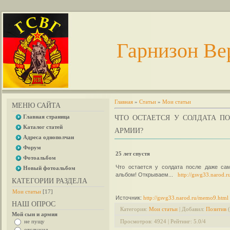
Гарнизон Ве
Главная
»
Статьи
»
Мои статьи
МЕНЮ САЙТА
Главная страница
ЧТО ОСТАЕТСЯ У СОЛДАТА П
Каталог статей
АРМИИ?
Адреса однополчан
Форум
25 лет спустя
Фотоальбом
Что остается у солдата после даже са
Новый фотоальбом
альбом! Открываем...
http://gsvg33.narod.
КАТЕГОРИИ РАЗДЕЛА
Мои статьи
[17]
Источник
:
http://gsvg33.narod.ru/memo9.html
НАШ ОПРОС
Категория
:
Мои статьи
|
Добавил
:
Позитив
(
Мой сын и армия
не пущу
Просмотров
:
4924
|
Рейтинг
:
5.0
/
4
отслужил