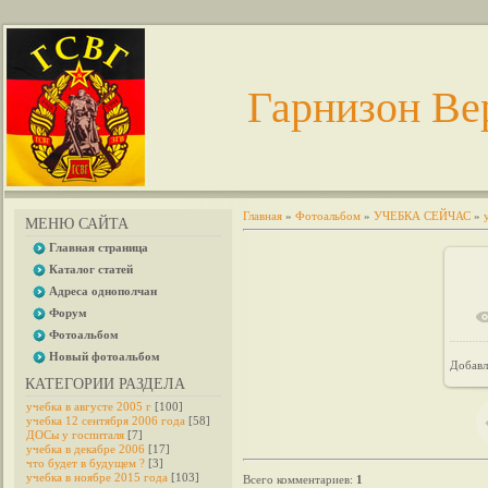
Гарнизон Ве
Главная
»
Фотоальбом
»
УЧЕБКА СЕЙЧАС
»
МЕНЮ САЙТА
Главная страница
Каталог статей
Адреса однополчан
Форум
Фотоальбом
Новый фотоальбом
Добавл
КАТЕГОРИИ РАЗДЕЛА
учебка в августе 2005 г
[100]
учебка 12 сентября 2006 года
[58]
ДОСы у госпиталя
[7]
учебка в декабре 2006
[17]
что будет в будущем ?
[3]
учебка в ноябре 2015 года
[103]
Всего комментариев
:
1