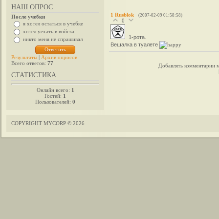
НАШ ОПРОС
1
Rusblok
(2007-02-09 01:58:58)
После учебки
0
я хотел остаться в учебке
хотел уехать в войска
1-рота.
никто меня не спрашивал
Вешалка в туалете
Результаты
|
Архив опросов
Всего ответов:
77
Добавлять комментарии м
СТАТИСТИКА
Онлайн всего:
1
Гостей:
1
Пользователей:
0
COPYRIGHT MYCORP © 2026