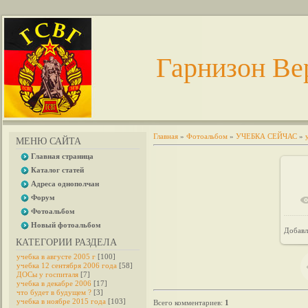
Гарнизон Ве
Главная
»
Фотоальбом
»
УЧЕБКА СЕЙЧАС
»
МЕНЮ САЙТА
Главная страница
Каталог статей
Адреса однополчан
Форум
Фотоальбом
Новый фотоальбом
Добавл
КАТЕГОРИИ РАЗДЕЛА
учебка в августе 2005 г
[100]
учебка 12 сентября 2006 года
[58]
ДОСы у госпиталя
[7]
учебка в декабре 2006
[17]
что будет в будущем ?
[3]
учебка в ноябре 2015 года
[103]
Всего комментариев
:
1