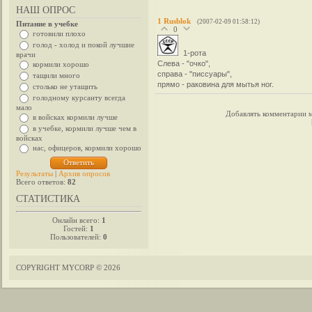
НАШ ОПРОС
1
Rusblok
(2007-02-09 01:58:12)
Питание в учебке
0
готовили плохо
голод - холод и покой лучшие
1-рота
врачи
Слева - "очко",
кормили хорошо
справа - "писсуары",
тащили много
прямо - раковина для мытья ног.
столько не утащить
голодному курсанту всегда
мало
Добавлять комментарии м
в войсках кормили лучше
в учебке, кормили лучше чем в
войсках
нас, офицеров, кормили хорошо
Результаты
|
Архив опросов
Всего ответов:
82
СТАТИСТИКА
Онлайн всего:
1
Гостей:
1
Пользователей:
0
COPYRIGHT MYCORP © 2026