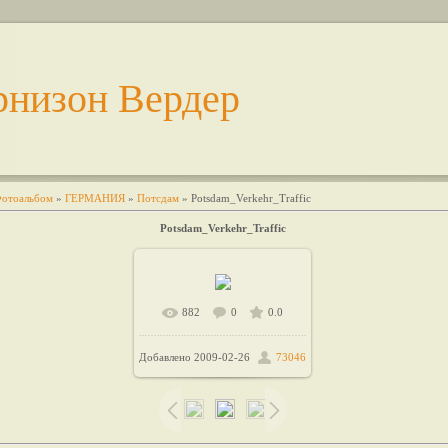
рнизон Вердер
отоальбом
»
ГЕРМАНИЯ
»
Потсдам
» Potsdam_Verkehr_Traffic
Potsdam_Verkehr_Traffic
882
0
0.0
В реальном размере
Добавлено
2009-02-26
73046
/ 33.9Kb
600x600