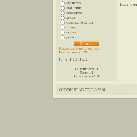
офицеров
Всего комм
старшины
сержантов
дедов
Советского Союза
голода
страха
денег
Результаты
|
Архив опросов
Всего ответов:
329
СТАТИСТИКА
Онлайн всего:
1
Гостей:
1
Пользователей:
0
COPYRIGHT MYCORP © 2026