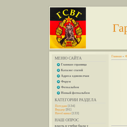
Га
Главная
»
Ф
МЕНЮ САЙТА
Главная страница
Каталог статей
Адреса однополчан
Форум
Фотоальбом
Новый фотоальбом
КАТЕГОРИИ РАЗДЕЛА
Потсдам
[134]
Вердер
[91]
Havel канал
[133]
НАШ ОПРОС
власть в учебке была у