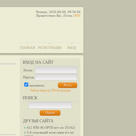
Четверг, 2026-08-06, 09:56:04
Приветствую Вас
,
Гость
|
RSS
ГЛАВНАЯ
РЕГИСТРАЦИЯ
ВХОД
ВХОД НА САЙТ
Логин:
Пароль:
запомнить
Забыл пароль
|
Регистрация
ПОИСК
ДРУЗЬЯ САЙТА
412 РЛП 46 ОРТБ (в/ч пп 35142)
5-й отдельный полк связи в/ч пп