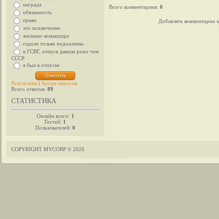
награда
Всего комментариев
:
0
обязанность
право
Добавлять комментарии м
это исключение
желание командира
ездили только подхалимы
в ГСВГ, отпуск давали реже чем
СССР
я был в отпуске
Результаты
|
Архив опросов
Всего ответов:
89
СТАТИСТИКА
Онлайн всего:
1
Гостей:
1
Пользователей:
0
COPYRIGHT MYCORP © 2026