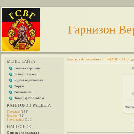
Гарнизон Ве
Главная
»
Фотоальбом
»
ГЕРМАНИЯ
»
Потсд
МЕНЮ САЙТА
Главная страница
P
Каталог статей
Адреса однополчан
Форум
Фотоальбом
Новый фотоальбом
КАТЕГОРИИ РАЗДЕЛА
Добав
Потсдам
[134]
Вердер
[91]
Havel канал
[133]
НАШ ОПРОС
Отпуск для солдата :