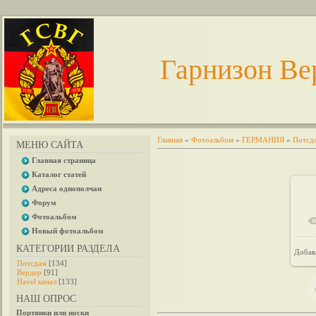
Гарнизон Ве
Главная
»
Фотоальбом
»
ГЕРМАНИЯ
»
Потсд
МЕНЮ САЙТА
Главная страница
Каталог статей
Адреса однополчан
Форум
Фотоальбом
Новый фотоальбом
КАТЕГОРИИ РАЗДЕЛА
Добав
Потсдам
[134]
Вердер
[91]
Havel канал
[133]
НАШ ОПРОС
Портянки или носки