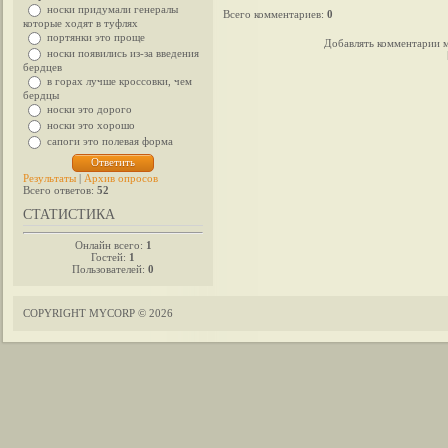
носки придумали генералы
Всего комментариев
:
0
которые ходят в туфлях
портянки это проще
Добавлять комментарии м
носки появились из-за введения
бердцев
в горах лучше кроссовки, чем
бердцы
носки это дорого
носки это хорошо
сапоги это полевая форма
Результаты
|
Архив опросов
Всего ответов:
52
СТАТИСТИКА
Онлайн всего:
1
Гостей:
1
Пользователей:
0
COPYRIGHT MYCORP © 2026