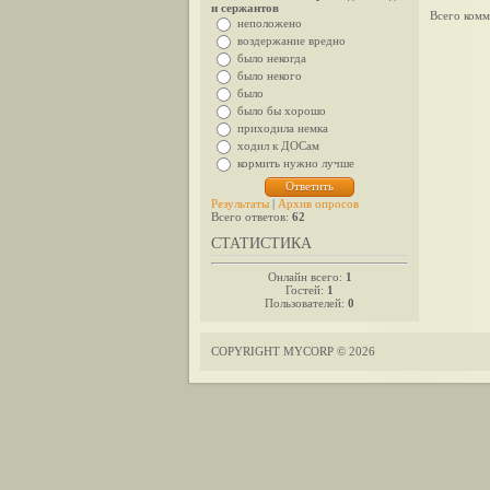
и сержантов
Всего комм
неположено
воздержание вредно
было некогда
было некого
было
было бы хорошо
приходила немка
ходил к ДОСам
кормить нужно лучше
Результаты
|
Архив опросов
Всего ответов:
62
СТАТИСТИКА
Онлайн всего:
1
Гостей:
1
Пользователей:
0
COPYRIGHT MYCORP © 2026