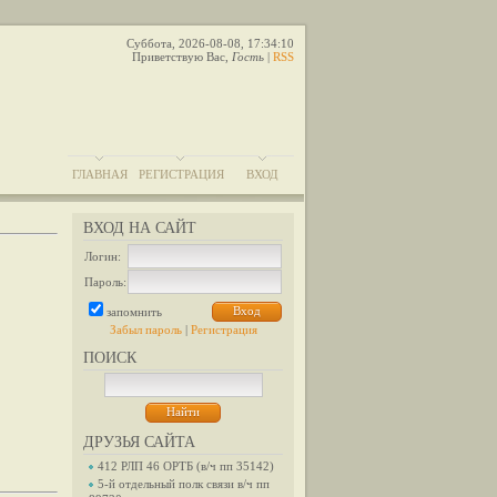
Суббота, 2026-08-08, 17:34:10
Приветствую Вас
,
Гость
|
RSS
ГЛАВНАЯ
РЕГИСТРАЦИЯ
ВХОД
ВХОД НА САЙТ
Логин:
Пароль:
запомнить
Забыл пароль
|
Регистрация
ПОИСК
ДРУЗЬЯ САЙТА
412 РЛП 46 ОРТБ (в/ч пп 35142)
5-й отдельный полк связи в/ч пп