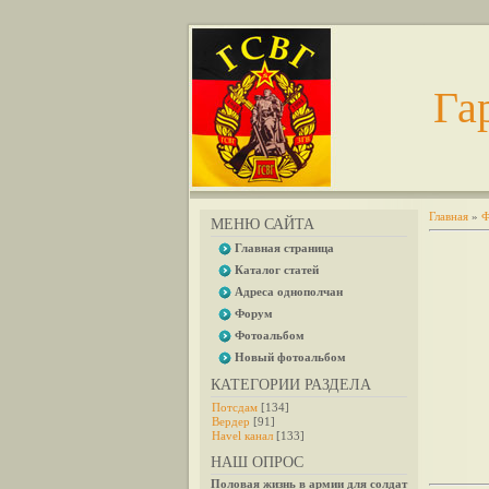
Га
Главная
»
Ф
МЕНЮ САЙТА
Главная страница
Каталог статей
Адреса однополчан
Форум
Фотоальбом
Новый фотоальбом
КАТЕГОРИИ РАЗДЕЛА
Потсдам
[134]
Вердер
[91]
Havel канал
[133]
НАШ ОПРОС
Половая жизнь в армии для солдат