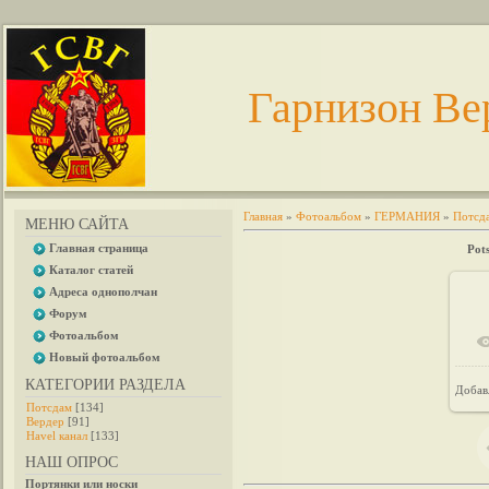
Гарнизон Ве
Главная
»
Фотоальбом
»
ГЕРМАНИЯ
»
Потсд
МЕНЮ САЙТА
Главная страница
Pot
Каталог статей
Адреса однополчан
Форум
Фотоальбом
Новый фотоальбом
КАТЕГОРИИ РАЗДЕЛА
Добав
Потсдам
[134]
Вердер
[91]
Havel канал
[133]
НАШ ОПРОС
Портянки или носки