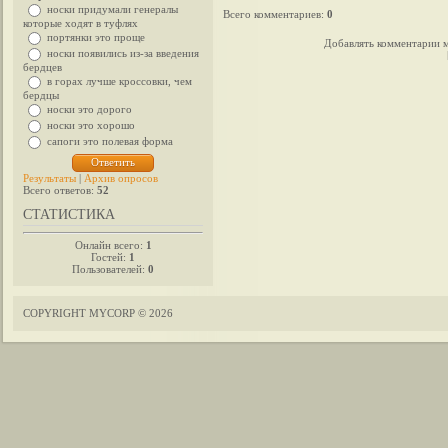
носки придумали генералы
Всего комментариев
:
0
которые ходят в туфлях
портянки это проще
Добавлять комментарии м
носки появились из-за введения
бердцев
в горах лучше кроссовки, чем
бердцы
носки это дорого
носки это хорошо
сапоги это полевая форма
Результаты
|
Архив опросов
Всего ответов:
52
СТАТИСТИКА
Онлайн всего:
1
Гостей:
1
Пользователей:
0
COPYRIGHT MYCORP © 2026