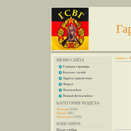
Га
Главная
»
Ф
МЕНЮ САЙТА
Главная страница
Каталог статей
Адреса однополчан
Форум
Фотоальбом
Новый фотоальбом
КАТЕГОРИИ РАЗДЕЛА
Потсдам
[134]
Вердер
[91]
Havel канал
[133]
НАШ ОПРОС
После учебки