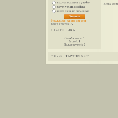
я хотел остаться в учебке
Всего комм
хотел уехать в войска
никто меня не спрашивал
Результаты
|
Архив опросов
Всего ответов:
77
СТАТИСТИКА
Онлайн всего:
1
Гостей:
1
Пользователей:
0
COPYRIGHT MYCORP © 2026