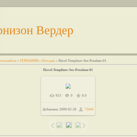
рнизон Вердер
отоальбом
»
ГЕРМАНИЯ
»
Потсдам
» Havel-Templiner-See-Potsdam-01
Havel-Templiner-See-Potsdam-01
913
0
0.0
В реальном размере
Добавлено
2009-02-26
73046
/ 51.6Kb
800x600