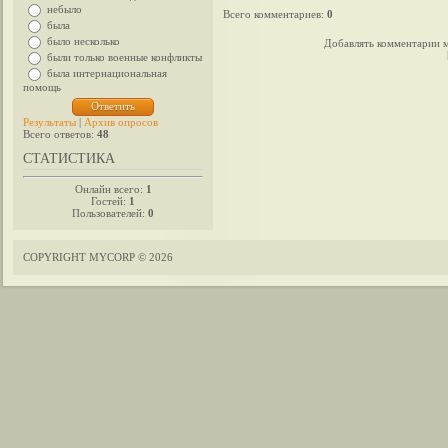
небыло
Всего комментариев
:
0
была
было несколько
Добавлять комментарии м
были только военные конфликты
была интернациональная
помощь
Результаты
|
Архив опросов
Всего ответов:
48
СТАТИСТИКА
Онлайн всего:
1
Гостей:
1
Пользователей:
0
COPYRIGHT MYCORP © 2026