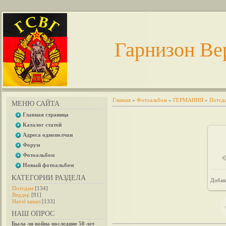
Гарнизон Ве
Главная
»
Фотоальбом
»
ГЕРМАНИЯ
»
Потсд
МЕНЮ САЙТА
Главная страница
Каталог статей
Адреса однополчан
Форум
Фотоальбом
Новый фотоальбом
КАТЕГОРИИ РАЗДЕЛА
Добав
Потсдам
[134]
Вердер
[91]
Havel канал
[133]
НАШ ОПРОС
Была ли война последние 50 лет