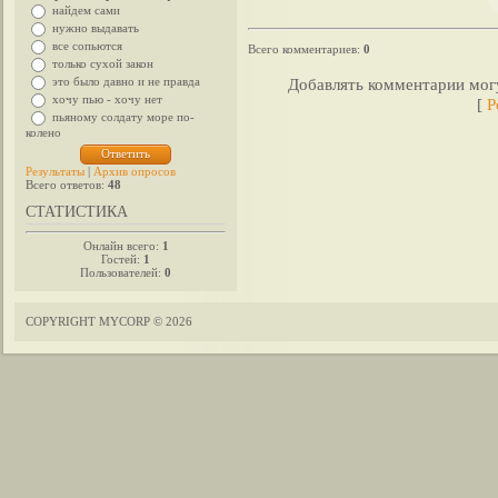
найдем сами
нужно выдавать
все сопьются
Всего комментариев
:
0
только сухой закон
это было давно и не правда
Добавлять комментарии могу
хочу пью - хочу нет
[
Р
пьяному солдату море по-
колено
Результаты
|
Архив опросов
Всего ответов:
48
СТАТИСТИКА
Онлайн всего:
1
Гостей:
1
Пользователей:
0
COPYRIGHT MYCORP © 2026