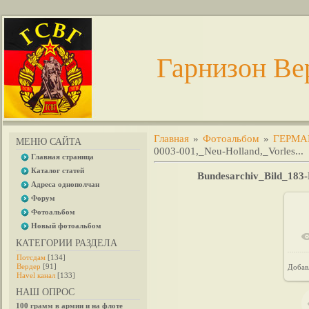
Гарнизон Ве
Главная
»
Фотоальбом
»
ГЕРМА
МЕНЮ САЙТА
0003-001,_Neu-Holland,_Vorles...
Главная страница
Каталог статей
Bundesarchiv_Bild_183-
Адреса однополчан
Форум
Фотоальбом
Новый фотоальбом
КАТЕГОРИИ РАЗДЕЛА
Потсдам
[134]
Вердер
[91]
Добав
Havel канал
[133]
НАШ ОПРОС
100 грамм в армии и на флоте