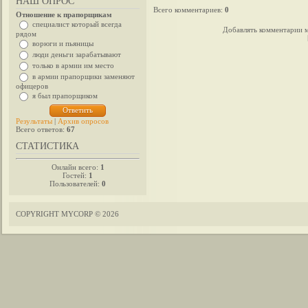
НАШ ОПРОС
Всего комментариев
:
0
Отношение к прапорщикам
специалист который всегда
Добавлять комментарии м
рядом
ворюги и пьяницы
люди деньги зарабатывают
только в армии им место
в армии прапорщики заменяют
офицеров
я был прапорщиком
Результаты
|
Архив опросов
Всего ответов:
67
СТАТИСТИКА
Онлайн всего:
1
Гостей:
1
Пользователей:
0
COPYRIGHT MYCORP © 2026