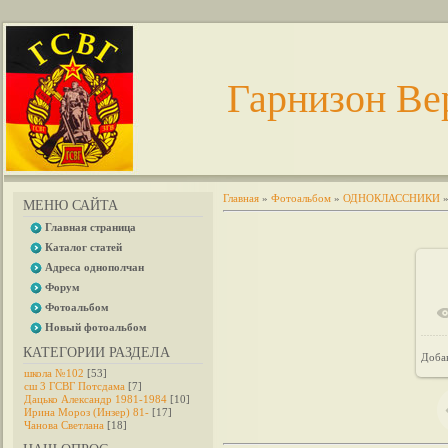
Гарнизон Ве
Главная
»
Фотоальбом
»
ОДНОКЛАССНИКИ
МЕНЮ САЙТА
Главная страница
Каталог статей
Адреса однополчан
Форум
Фотоальбом
Новый фотоальбом
КАТЕГОРИИ РАЗДЕЛА
Доба
школа №102
[53]
сш 3 ГСВГ Потсдама
[7]
Дацько Александр 1981-1984
[10]
Ирина Мороз (Инзер) 81-
[17]
Чанова Светлана
[18]