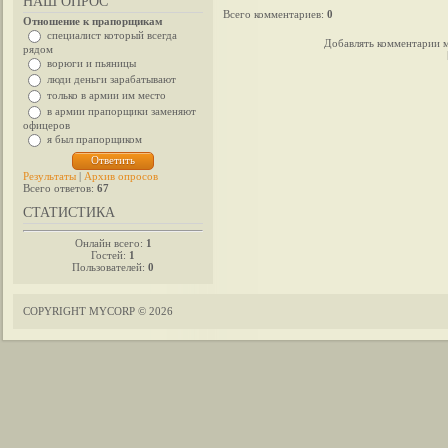
НАШ ОПРОС
Всего комментариев
:
0
Отношение к прапорщикам
специалист который всегда
Добавлять комментарии м
рядом
ворюги и пьяницы
люди деньги зарабатывают
только в армии им место
в армии прапорщики заменяют
офицеров
я был прапорщиком
Результаты
|
Архив опросов
Всего ответов:
67
СТАТИСТИКА
Онлайн всего:
1
Гостей:
1
Пользователей:
0
COPYRIGHT MYCORP © 2026