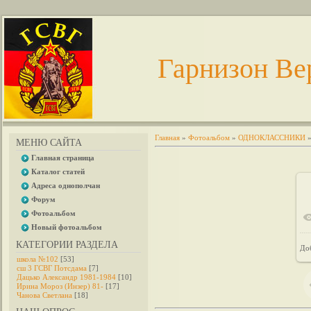
Гарнизон Ве
Главная
»
Фотоальбом
»
ОДНОКЛАССНИКИ
МЕНЮ САЙТА
Главная страница
Каталог статей
Адреса однополчан
Форум
Фотоальбом
Новый фотоальбом
КАТЕГОРИИ РАЗДЕЛА
До
школа №102
[53]
сш 3 ГСВГ Потсдама
[7]
Дацько Александр 1981-1984
[10]
Ирина Мороз (Инзер) 81-
[17]
Чанова Светлана
[18]