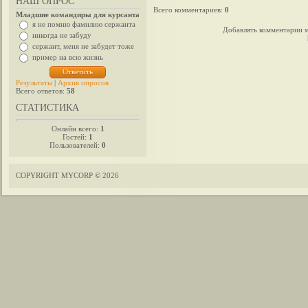
НАШ ОПРОС
Всего комментариев
:
0
Младшие командиры для курсанта
я не помню фамилию сержанта
Добавлять комментарии м
никогда не забуду
сержант, меня не забудет тоже
пример на всю жизнь
Результаты
|
Архив опросов
Всего ответов:
58
СТАТИСТИКА
Онлайн всего:
1
Гостей:
1
Пользователей:
0
COPYRIGHT MYCORP © 2026