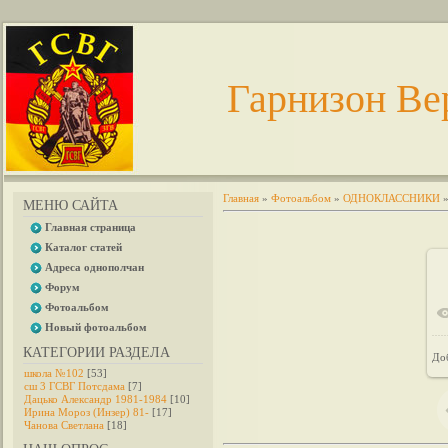
Гарнизон Ве
Главная
»
Фотоальбом
»
ОДНОКЛАССНИКИ
МЕНЮ САЙТА
Главная страница
Каталог статей
Адреса однополчан
Форум
Фотоальбом
Новый фотоальбом
КАТЕГОРИИ РАЗДЕЛА
До
школа №102
[53]
сш 3 ГСВГ Потсдама
[7]
Дацько Александр 1981-1984
[10]
Ирина Мороз (Инзер) 81-
[17]
Чанова Светлана
[18]