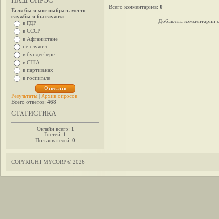
НАШ ОПРОС
Всего комментариев
:
0
Если бы я мог выбрать место
службы я бы служил
Добавлять комментарии м
в ГДР
в СССР
в Афганистане
не служил
в бундесфере
в США
в партизанах
в госпитале
Результаты
|
Архив опросов
Всего ответов:
468
СТАТИСТИКА
Онлайн всего:
1
Гостей:
1
Пользователей:
0
COPYRIGHT MYCORP © 2026