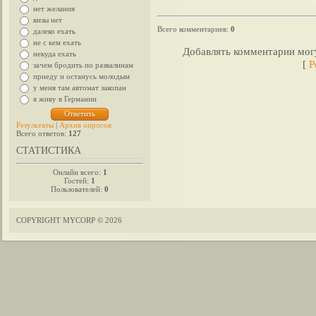
нет желания
визы нет
Всего комментариев
:
0
далеко ехать
не с кем ехать
Добавлять комментарии могу
некуда ехать
[
Р
зачем бродить по развалинам
приеду и останусь молодым
у меня там автомат закопан
я живу в Германии
Результаты
|
Архив опросов
Всего ответов:
127
СТАТИСТИКА
Онлайн всего:
1
Гостей:
1
Пользователей:
0
COPYRIGHT MYCORP © 2026