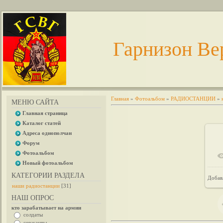
Гарнизон Ве
Главная
»
Фотоальбом
»
РАДИОСТАНЦИИ
»
МЕНЮ САЙТА
Главная страница
Каталог статей
Адреса однополчан
Форум
Фотоальбом
Новый фотоальбом
КАТЕГОРИИ РАЗДЕЛА
Добав
наши радиостанции
[31]
НАШ ОПРОС
кто зарабатывает на армии
солдаты
сержанты