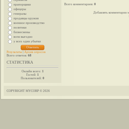
Всего комментариев
:
0
прапорщики
офицеры
Добавлять комментарии м
генералы
продавцы оружия
военное производство
политики
бизнесмены
всем выгодно
у всех одни убытки
Результаты
|
Архив опросов
Всего ответов:
68
СТАТИСТИКА
Онлайн всего:
1
Гостей:
1
Пользователей:
0
COPYRIGHT MYCORP © 2026