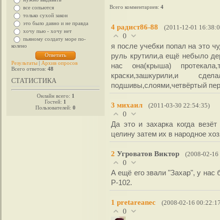
Всего комментариев
:
4
все сопьются
только сухой закон
это было давно и не правда
4
радист86-88
(2011-12-01 16:38:0
хочу пью - хочу нет
0
пьяному солдату море по-
я после учебки попал на это ч
колено
руль крутили,а ещё небыло де
Результаты
|
Архив опросов
нас она(крыша) протекал
Всего ответов:
48
краски,зашкурили,и 
СТАТИСТИКА
подшивы,слоями,четвёртый пер
Онлайн всего:
1
Гостей:
1
3
михаил
(2011-03-30 22:54:35)
Пользователей:
0
0
Да это и захарка когда везёт
целину затем их в народное хо
2
Угроватов Виктор
(2008-02-16
0
А ещё его звали "Захар", у на
Р-102.
1
pretareanec
(2008-02-16 00:22:1
0