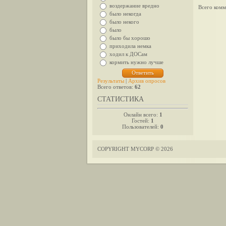
воздержание вредно
Всего комм
было некогда
было некого
было
было бы хорошо
приходила немка
ходил к ДОСам
кормить нужно лучше
Результаты
|
Архив опросов
Всего ответов:
62
СТАТИСТИКА
Онлайн всего:
1
Гостей:
1
Пользователей:
0
COPYRIGHT MYCORP © 2026