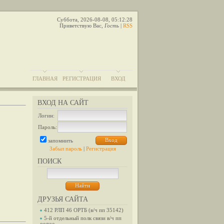
Суббота, 2026-08-08, 05:12:28
Приветствую Вас
,
Гость
|
RSS
ГЛАВНАЯ
РЕГИСТРАЦИЯ
ВХОД
ВХОД НА САЙТ
Логин:
Пароль:
запомнить
Забыл пароль
|
Регистрация
ПОИСК
ДРУЗЬЯ САЙТА
412 РЛП 46 ОРТБ (в/ч пп 35142)
5-й отдельный полк связи в/ч пп