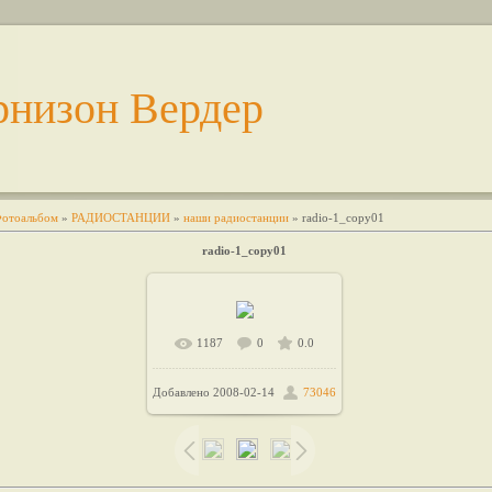
рнизон Вердер
отоальбом
»
РАДИОСТАНЦИИ
»
наши радиостанции
» radio-1_copy01
radio-1_copy01
1187
0
0.0
Добавлено
2008-02-14
73046