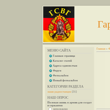
Га
Главная
»
Ф
МЕНЮ САЙТА
Главная страница
Каталог статей
Адреса однополчан
Форум
Фотоальбом
Новый фотоальбом
КАТЕГОРИИ РАЗДЕЛА
наши радиостанции
[31]
НАШ ОПРОС
Половая жизнь в армии для солдат
и сержантов
неположено