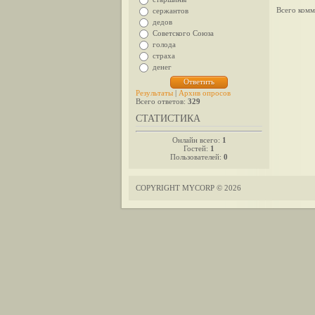
Всего комм
сержантов
дедов
Советского Союза
голода
страха
денег
Результаты
|
Архив опросов
Всего ответов:
329
СТАТИСТИКА
Онлайн всего:
1
Гостей:
1
Пользователей:
0
COPYRIGHT MYCORP © 2026