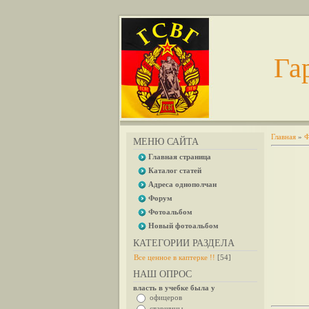
Га
Главная
»
Ф
МЕНЮ САЙТА
Главная страница
Каталог статей
Адреса однополчан
Форум
Фотоальбом
Новый фотоальбом
КАТЕГОРИИ РАЗДЕЛА
Все ценное в каптерке !!
[54]
НАШ ОПРОС
власть в учебке была у
офицеров
старшины