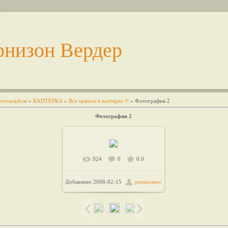
рнизон Вердер
отоальбом
»
КАПТЕРКА
»
Все ценное в каптерке !!
» Фотография 2
Фотография 2
924
0
0.0
Добавлено
2008-02-15
pretareanec