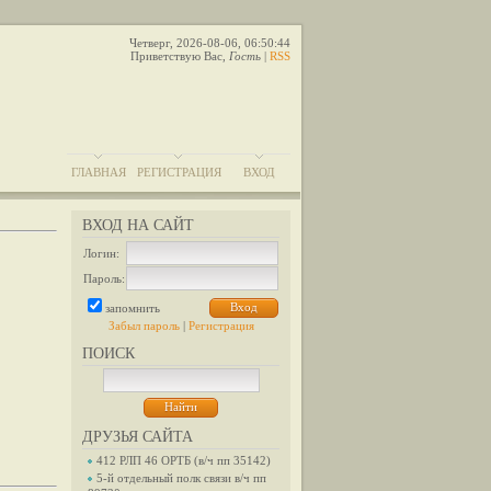
Четверг, 2026-08-06, 06:50:44
Приветствую Вас
,
Гость
|
RSS
ГЛАВНАЯ
РЕГИСТРАЦИЯ
ВХОД
ВХОД НА САЙТ
Логин:
Пароль:
запомнить
Забыл пароль
|
Регистрация
ПОИСК
ДРУЗЬЯ САЙТА
412 РЛП 46 ОРТБ (в/ч пп 35142)
5-й отдельный полк связи в/ч пп