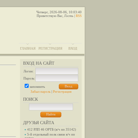
Четверг, 2026-08-06, 10:03:40
Приветствую Вас
,
Гость
|
RSS
ГЛАВНАЯ
РЕГИСТРАЦИЯ
ВХОД
ВХОД НА САЙТ
Логин:
Пароль:
запомнить
Забыл пароль
|
Регистрация
ПОИСК
ДРУЗЬЯ САЙТА
412 РЛП 46 ОРТБ (в/ч пп 35142)
5-й отдельный полк связи в/ч пп