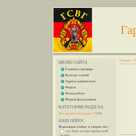
Га
Главная
»
Ф
МЕНЮ САЙТА
Главная страница
Каталог статей
Адреса однополчан
Форум
Фотоальбом
Новый фотоальбом
КАТЕГОРИИ РАЗДЕЛА
Все ценное в каптерке !!
[54]
НАШ ОПРОС
Вспоминая учебку я уверен что :
это было лучшее время моей
службы