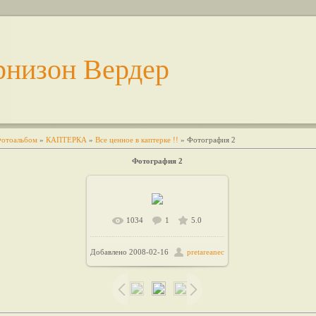
рнизон Вердер
отоальбом
»
КАПТЕРКА
»
Все ценное в каптерке !!
» Фотография 2
Фотография 2
1034
1
5.0
Добавлено
2008-02-16
pretareanec