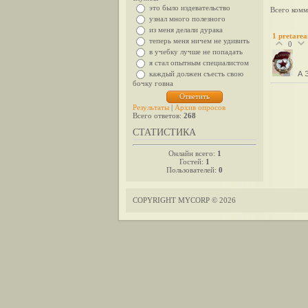
это было издевательство
Всего комм
узнал много полезного
из меня делали дурака
1
pretarea
теперь меня ничем не удивить
0
в учебку лучше не попадать
я стал опытным специалистом
каждый должен съесть свою
А 
бочку говна
Результаты
|
Архив опросов
Всего ответов:
268
СТАТИСТИКА
Онлайн всего:
1
Гостей:
1
Пользователей:
0
COPYRIGHT MYCORP © 2026