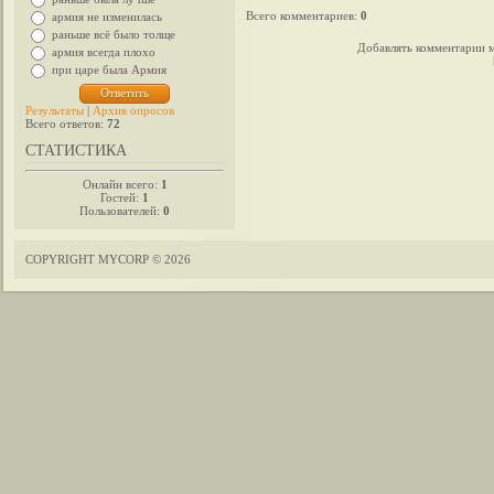
Всего комментариев
:
0
армия не изменилась
раньше всё было толще
Добавлять комментарии м
армия всегда плохо
при царе была Армия
Результаты
|
Архив опросов
Всего ответов:
72
СТАТИСТИКА
Онлайн всего:
1
Гостей:
1
Пользователей:
0
COPYRIGHT MYCORP © 2026