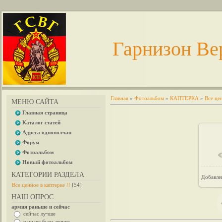
Гарнизон Ве
Главная
»
Фотоальбом
»
КАПТЕРКА
»
Все цен
МЕНЮ САЙТА
Главная страница
Каталог статей
Адреса однополчан
Форум
Фотоальбом
Новый фотоальбом
КАТЕГОРИИ РАЗДЕЛА
Добавле
Все ценное в каптерке !!
[54]
НАШ ОПРОС
армия раньше и сейчас
сейчас лучше
раньше была лучше