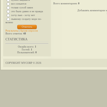
Всего комментариев
:
0
все сопьются
только сухой закон
Добавлять комментарии м
это было давно и не правда
хочу пью - хочу нет
пьяному солдату море по-
колено
Результаты
|
Архив опросов
Всего ответов:
48
СТАТИСТИКА
Онлайн всего:
1
Гостей:
1
Пользователей:
0
COPYRIGHT MYCORP © 2026