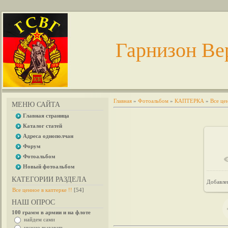
Гарнизон Ве
Главная
»
Фотоальбом
»
КАПТЕРКА
»
Все цен
МЕНЮ САЙТА
Главная страница
Каталог статей
Адреса однополчан
Форум
Фотоальбом
Новый фотоальбом
КАТЕГОРИИ РАЗДЕЛА
Добавле
Все ценное в каптерке !!
[54]
НАШ ОПРОС
100 грамм в армии и на флоте
найдем сами
нужно выдавать