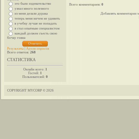
это было издевательство
Всего комментариев
:
0
узнал много полезного
из меня делали дурака
Добавлять комментарии м
теперь меня ничем не удивить
в учебку лучше не попадать
я стал опытным специалистом
каждый должен съесть свою
бочку говна
Результаты
|
Архив опросов
Всего ответов:
268
СТАТИСТИКА
Онлайн всего:
1
Гостей:
1
Пользователей:
0
COPYRIGHT MYCORP © 2026