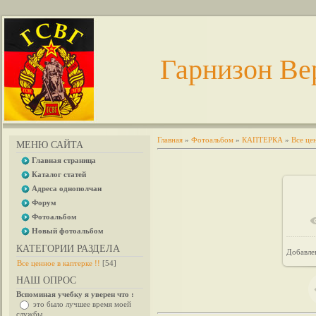
Гарнизон Ве
Главная
»
Фотоальбом
»
КАПТЕРКА
»
Все цен
МЕНЮ САЙТА
Главная страница
Каталог статей
Адреса однополчан
Форум
Фотоальбом
Новый фотоальбом
КАТЕГОРИИ РАЗДЕЛА
Добавле
Все ценное в каптерке !!
[54]
НАШ ОПРОС
Вспоминая учебку я уверен что :
это было лучшее время моей
службы