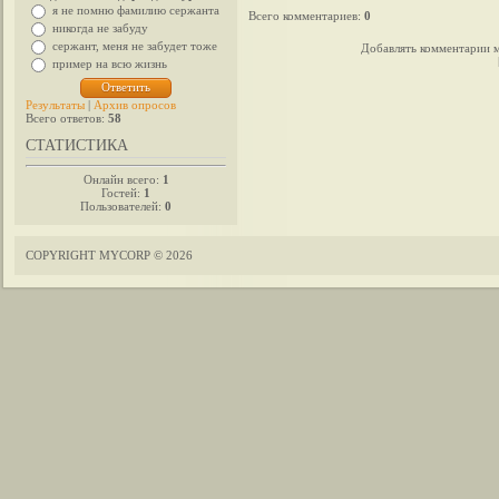
я не помню фамилию сержанта
Всего комментариев
:
0
никогда не забуду
сержант, меня не забудет тоже
Добавлять комментарии м
пример на всю жизнь
Результаты
|
Архив опросов
Всего ответов:
58
СТАТИСТИКА
Онлайн всего:
1
Гостей:
1
Пользователей:
0
COPYRIGHT MYCORP © 2026