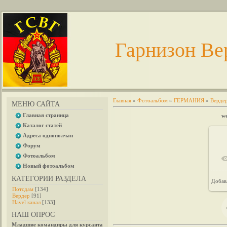
Гарнизон Ве
Главная
»
Фотоальбом
»
ГЕРМАНИЯ
»
Верде
МЕНЮ САЙТА
Главная страница
we
Каталог статей
Адреса однополчан
Форум
Фотоальбом
Новый фотоальбом
КАТЕГОРИИ РАЗДЕЛА
Добав
Потсдам
[134]
Вердер
[91]
Havel канал
[133]
НАШ ОПРОС
Младшие командиры для курсанта