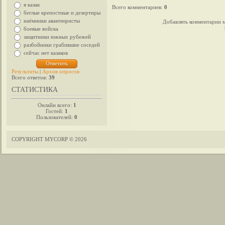
я казак
Всего комментариев
:
0
беглые крепостные и дезертиры
наёмники авантюристы
Добавлять комментарии м
боевые войска
защитники южных рубежей
разбойники грабившие соседей
сейчас нет казаков
Результаты
|
Архив опросов
Всего ответов:
39
СТАТИСТИКА
Онлайн всего:
1
Гостей:
1
Пользователей:
0
COPYRIGHT MYCORP © 2026