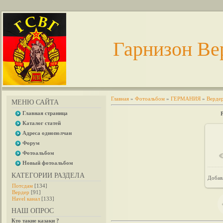
Гарнизон Ве
Главная
»
Фотоальбом
»
ГЕРМАНИЯ
»
Верде
МЕНЮ САЙТА
Главная страница
Каталог статей
Адреса однополчан
Форум
Фотоальбом
Новый фотоальбом
КАТЕГОРИИ РАЗДЕЛА
Добав
Потсдам
[134]
Вердер
[91]
Havel канал
[133]
НАШ ОПРОС
Кто такие казаки ?