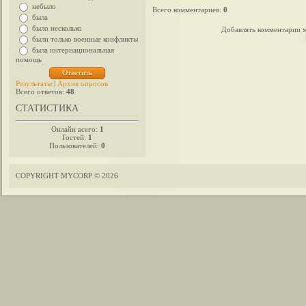
небыло
Всего комментариев
:
0
была
было несколько
Добавлять комментарии м
были только военные конфликты
была интернациональная
помощь
Результаты
|
Архив опросов
Всего ответов:
48
СТАТИСТИКА
Онлайн всего:
1
Гостей:
1
Пользователей:
0
COPYRIGHT MYCORP © 2026