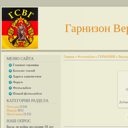
Гарнизон Ве
Главная
»
Фотоальбом
»
ГЕРМАНИЯ
»
Верде
МЕНЮ САЙТА
Главная страница
Каталог статей
Адреса однополчан
Форум
Фотоальбом
Новый фотоальбом
КАТЕГОРИИ РАЗДЕЛА
Добав
Потсдам
[134]
Вердер
[91]
Havel канал
[133]
НАШ ОПРОС
Была ли война последние 50 лет