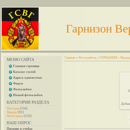
Гарнизон Ве
Главная
»
Фотоальбом
»
ГЕРМАНИЯ
»
Верде
МЕНЮ САЙТА
Главная страница
Каталог статей
Адреса однополчан
Форум
Фотоальбом
Новый фотоальбом
КАТЕГОРИИ РАЗДЕЛА
Добав
Потсдам
[134]
Вердер
[91]
Havel канал
[133]
НАШ ОПРОС
Питание в учебке