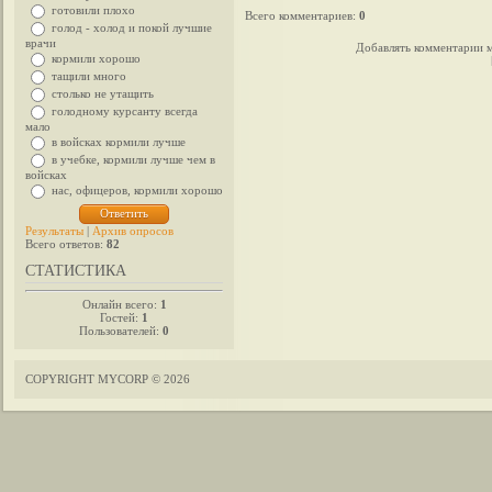
готовили плохо
Всего комментариев
:
0
голод - холод и покой лучшие
врачи
Добавлять комментарии м
кормили хорошо
тащили много
столько не утащить
голодному курсанту всегда
мало
в войсках кормили лучше
в учебке, кормили лучше чем в
войсках
нас, офицеров, кормили хорошо
Результаты
|
Архив опросов
Всего ответов:
82
СТАТИСТИКА
Онлайн всего:
1
Гостей:
1
Пользователей:
0
COPYRIGHT MYCORP © 2026