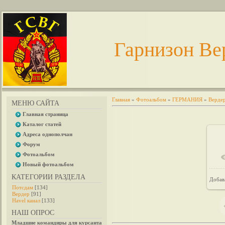
Гарнизон Ве
Главная
»
Фотоальбом
»
ГЕРМАНИЯ
»
Верде
МЕНЮ САЙТА
Главная страница
Каталог статей
Адреса однополчан
Форум
Фотоальбом
Новый фотоальбом
КАТЕГОРИИ РАЗДЕЛА
Добав
Потсдам
[134]
Вердер
[91]
Havel канал
[133]
НАШ ОПРОС
Младшие командиры для курсанта