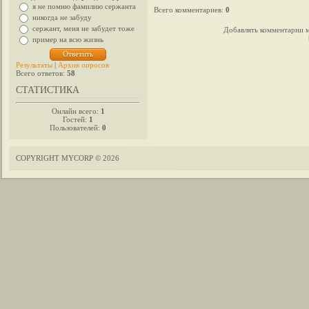
я не помню фамилию сержанта
Всего комментариев
:
0
никогда не забуду
сержант, меня не забудет тоже
Добавлять комментарии м
пример на всю жизнь
Результаты
|
Архив опросов
Всего ответов:
58
СТАТИСТИКА
Онлайн всего:
1
Гостей:
1
Пользователей:
0
COPYRIGHT MYCORP © 2026