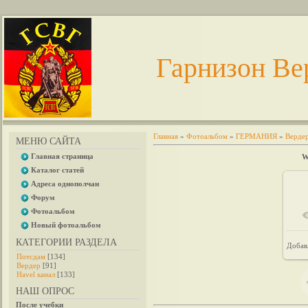
Гарнизон Ве
Главная
»
Фотоальбом
»
ГЕРМАНИЯ
»
Верде
МЕНЮ САЙТА
Главная страница
W
Каталог статей
Адреса однополчан
Форум
Фотоальбом
Новый фотоальбом
КАТЕГОРИИ РАЗДЕЛА
Добав
Потсдам
[134]
Вердер
[91]
Havel канал
[133]
НАШ ОПРОС
После учебки