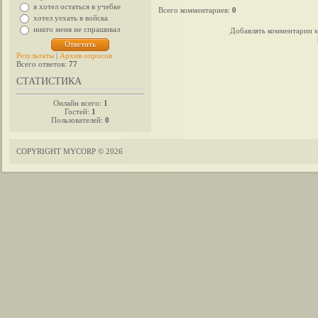
я хотел остаться в учебке
Всего комментариев
:
0
хотел уехать в войска
никто меня не спрашивал
Добавлять комментарии м
Результаты
|
Архив опросов
Всего ответов:
77
СТАТИСТИКА
Онлайн всего:
1
Гостей:
1
Пользователей:
0
COPYRIGHT MYCORP © 2026