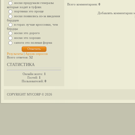
носки придумали генералы
Всего комментариев
:
0
которые ходят в туфлях
портянки это проще
Добавлять комментарии м
носки появились из-за введения
бердцев
в горах лучше кроссовки, чем
бердцы
носки это дорого
носки это хорошо
сапоги это полевая форма
Результаты
|
Архив опросов
Всего ответов:
52
СТАТИСТИКА
Онлайн всего:
1
Гостей:
1
Пользователей:
0
COPYRIGHT MYCORP © 2026