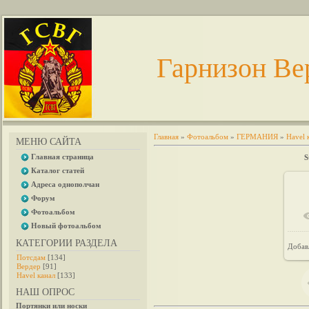
Гарнизон Ве
Главная
»
Фотоальбом
»
ГЕРМАНИЯ
»
Havel 
МЕНЮ САЙТА
Главная страница
S
Каталог статей
Адреса однополчан
Форум
Фотоальбом
Новый фотоальбом
КАТЕГОРИИ РАЗДЕЛА
Добав
Потсдам
[134]
Вердер
[91]
Havel канал
[133]
НАШ ОПРОС
Портянки или носки