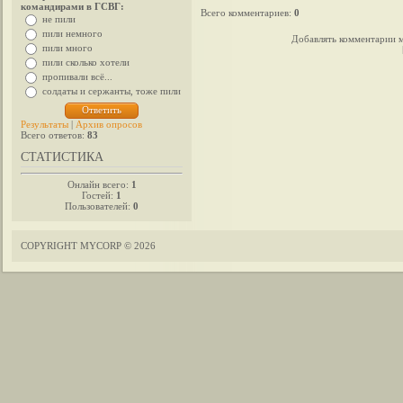
командирами в ГСВГ:
Всего комментариев
:
0
не пили
пили немного
Добавлять комментарии м
пили много
пили сколько хотели
пропивали всё...
солдаты и сержанты, тоже пили
Результаты
|
Архив опросов
Всего ответов:
83
СТАТИСТИКА
Онлайн всего:
1
Гостей:
1
Пользователей:
0
COPYRIGHT MYCORP © 2026