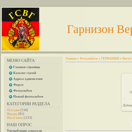
Гарнизон Ве
Главная
»
Фотоальбом
»
ГЕРМАНИЯ
»
Havel 
МЕНЮ САЙТА
Главная страница
Каталог статей
Адреса однополчан
Форум
Фотоальбом
Новый фотоальбом
КАТЕГОРИИ РАЗДЕЛА
Добав
Потсдам
[134]
Вердер
[91]
Havel канал
[133]
НАШ ОПРОС
Употребление алкоголя