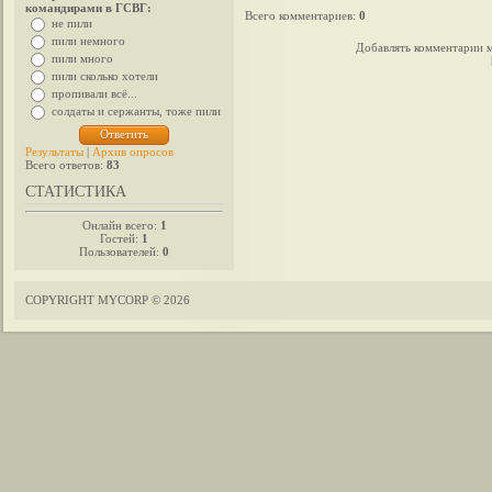
командирами в ГСВГ:
Всего комментариев
:
0
не пили
пили немного
Добавлять комментарии м
пили много
пили сколько хотели
пропивали всё...
солдаты и сержанты, тоже пили
Результаты
|
Архив опросов
Всего ответов:
83
СТАТИСТИКА
Онлайн всего:
1
Гостей:
1
Пользователей:
0
COPYRIGHT MYCORP © 2026