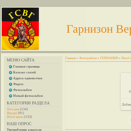
Гарнизон Ве
Главная
»
Фотоальбом
»
ГЕРМАНИЯ
»
Havel 
МЕНЮ САЙТА
Главная страница
Каталог статей
Адреса однополчан
Форум
Фотоальбом
Новый фотоальбом
КАТЕГОРИИ РАЗДЕЛА
Добав
Потсдам
[134]
Вердер
[91]
Havel канал
[133]
НАШ ОПРОС
Употребление алкоголя