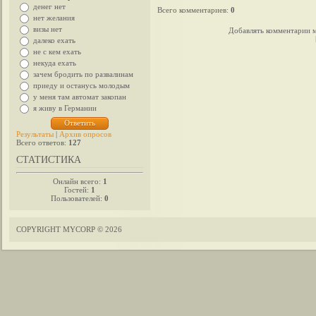
денег нет
Всего комментариев
:
0
нет желания
визы нет
Добавлять комментарии м
далеко ехать
не с кем ехать
некуда ехать
зачем бродить по развалинам
приеду и останусь молодым
у меня там автомат закопан
я живу в Германии
Результаты
|
Архив опросов
Всего ответов:
127
СТАТИСТИКА
Онлайн всего:
1
Гостей:
1
Пользователей:
0
COPYRIGHT MYCORP © 2026