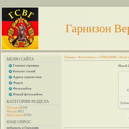
Гарнизон Ве
Главная
»
Фотоальбом
»
ГЕРМАНИЯ
»
Havel 
МЕНЮ САЙТА
Главная страница
Havel-
Каталог статей
Адреса однополчан
Форум
Фотоальбом
Новый фотоальбом
КАТЕГОРИИ РАЗДЕЛА
Добав
Потсдам
[134]
Вердер
[91]
Havel канал
[133]
НАШ ОПРОС
побывать в Германии