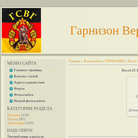
Гарнизон Ве
Главная
»
Фотоальбом
»
ГЕРМАНИЯ
»
Havel 
МЕНЮ САЙТА
Главная страница
Havel-25-
Каталог статей
Адреса однополчан
Форум
Фотоальбом
Новый фотоальбом
КАТЕГОРИИ РАЗДЕЛА
Добав
Потсдам
[134]
Вердер
[91]
Havel канал
[133]
НАШ ОПРОС
Употребление алкоголя