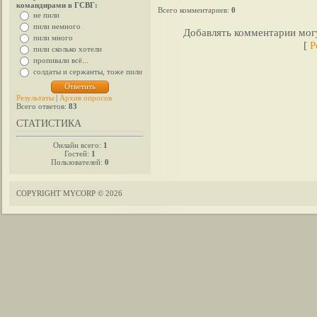
командирами в ГСВГ:
Всего комментариев
:
0
не пили
пили немного
Добавлять комментарии могу
пили много
[
Р
пили сколько хотели
пропивали всё...
солдаты и сержанты, тоже пили
Результаты
|
Архив опросов
Всего ответов:
83
СТАТИСТИКА
Онлайн всего:
1
Гостей:
1
Пользователей:
0
COPYRIGHT MYCORP © 2026