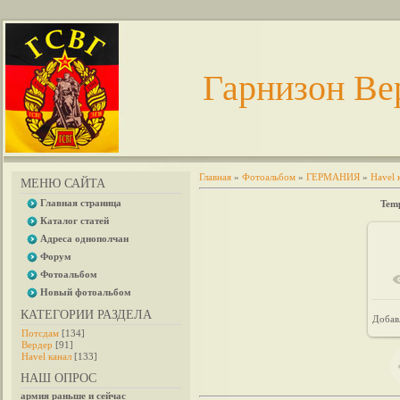
Гарнизон Ве
Главная
»
Фотоальбом
»
ГЕРМАНИЯ
»
Havel 
МЕНЮ САЙТА
Главная страница
Temp
Каталог статей
Адреса однополчан
Форум
Фотоальбом
Новый фотоальбом
КАТЕГОРИИ РАЗДЕЛА
Добав
Потсдам
[134]
Вердер
[91]
Havel канал
[133]
НАШ ОПРОС
армия раньше и сейчас