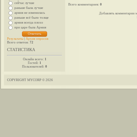
сейчас лучше
Всего комментариев
:
0
раньше была лучше
армия не изменилась
Добавлять комментарии м
раньше всё было толще
армия всегда плохо
при царе была Армия
Результаты
|
Архив опросов
Всего ответов:
72
СТАТИСТИКА
Онлайн всего:
1
Гостей:
1
Пользователей:
0
COPYRIGHT MYCORP © 2026