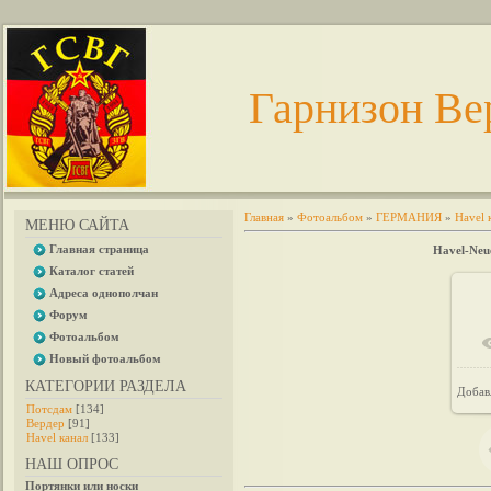
Гарнизон Ве
Главная
»
Фотоальбом
»
ГЕРМАНИЯ
»
Havel 
МЕНЮ САЙТА
Главная страница
Havel-Neu
Каталог статей
Адреса однополчан
Форум
Фотоальбом
Новый фотоальбом
КАТЕГОРИИ РАЗДЕЛА
Добав
Потсдам
[134]
Вердер
[91]
Havel канал
[133]
НАШ ОПРОС
Портянки или носки