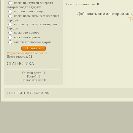
носки придумали генералы
Всего комментариев
:
0
которые ходят в туфлях
портянки это проще
Добавлять комментарии могу
носки появились из-за введения
[
Р
бердцев
в горах лучше кроссовки, чем
бердцы
носки это дорого
носки это хорошо
сапоги это полевая форма
Результаты
|
Архив опросов
Всего ответов:
52
СТАТИСТИКА
Онлайн всего:
1
Гостей:
1
Пользователей:
0
COPYRIGHT MYCORP © 2026