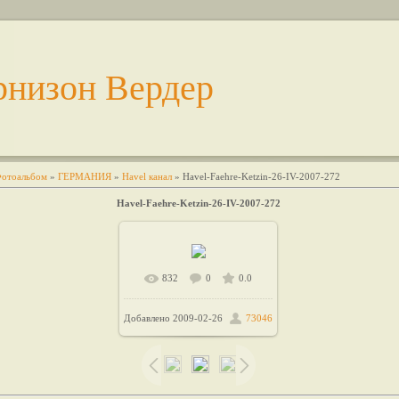
рнизон Вердер
отоальбом
»
ГЕРМАНИЯ
»
Havel канал
» Havel-Faehre-Ketzin-26-IV-2007-272
Havel-Faehre-Ketzin-26-IV-2007-272
832
0
0.0
В реальном размере
Добавлено
2009-02-26
73046
/ 49.3Kb
800x450