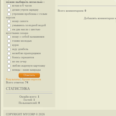
можно выбирать несколько :
встаю в 6 часов
делаю утром зарядку
Всего комментариев
:
0
утренняя пробежка с голым
торсом
Добавлять комментарии м
ношу сапоги
умываюсь холодной водой
ем два масла с шестью
кусочками сахара
ношу с собой калашников
гоняю молодых
курю
жду дембель
нелюблю прапорщиков
боюсь сержантов
не ем сечку
люблю жареную картошку
немцы - наши камрады
Результаты
|
Архив опросов
Всего ответов:
74
СТАТИСТИКА
Онлайн всего:
1
Гостей:
1
Пользователей:
0
COPYRIGHT MYCORP © 2026