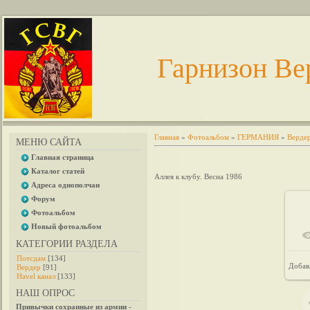
Гарнизон Ве
Главная
»
Фотоальбом
»
ГЕРМАНИЯ
»
Верде
МЕНЮ САЙТА
Главная страница
Каталог статей
Аллея к клубу. Весна 1986
Адреса однополчан
Форум
Фотоальбом
Новый фотоальбом
КАТЕГОРИИ РАЗДЕЛА
Потсдам
[134]
Добав
Вердер
[91]
Havel канал
[133]
НАШ ОПРОС
Привычки сохранные из армии -