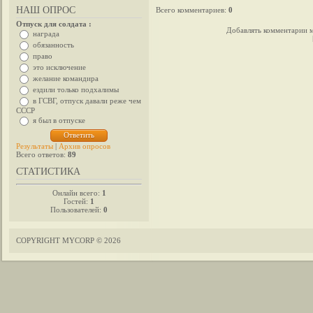
НАШ ОПРОС
Всего комментариев
:
0
Отпуск для солдата :
Добавлять комментарии м
награда
обязанность
право
это исключение
желание командира
ездили только подхалимы
в ГСВГ, отпуск давали реже чем
СССР
я был в отпуске
Результаты
|
Архив опросов
Всего ответов:
89
СТАТИСТИКА
Онлайн всего:
1
Гостей:
1
Пользователей:
0
COPYRIGHT MYCORP © 2026