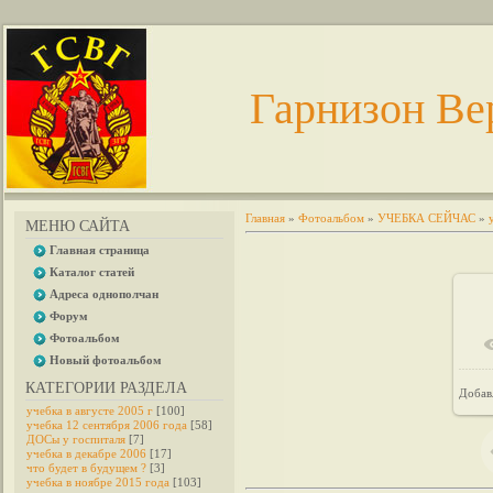
Гарнизон Ве
Главная
»
Фотоальбом
»
УЧЕБКА СЕЙЧАС
»
МЕНЮ САЙТА
Главная страница
Каталог статей
Адреса однополчан
Форум
Фотоальбом
Новый фотоальбом
КАТЕГОРИИ РАЗДЕЛА
Добав
учебка в августе 2005 г
[100]
учебка 12 сентября 2006 года
[58]
ДОСы у госпиталя
[7]
учебка в декабре 2006
[17]
что будет в будущем ?
[3]
учебка в ноябре 2015 года
[103]