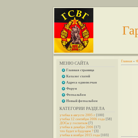
Га
Главная
»
Ф
МЕНЮ САЙТА
Главная страница
Каталог статей
Адреса однополчан
Форум
Фотоальбом
Новый фотоальбом
КАТЕГОРИИ РАЗДЕЛА
учебка в августе 2005 г
[100]
учебка 12 сентября 2006 года
[58]
ДОСы у госпиталя
[7]
учебка в декабре 2006
[17]
что будет в будущем ?
[3]
учебка в ноябре 2015 года
[103]