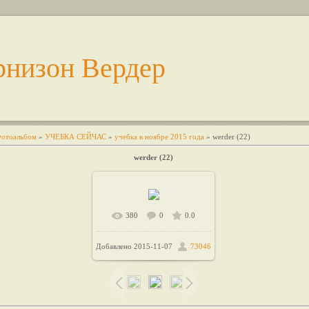
рнизон Вердер
отоальбом
»
УЧЕБКА СЕЙЧАС
»
учебка в ноябре 2015 года
» werder (22)
werder (22)
380
0
0.0
В реальном размере
Добавлено
2015-11-07
73046
/ 96.7Kb
1200x675