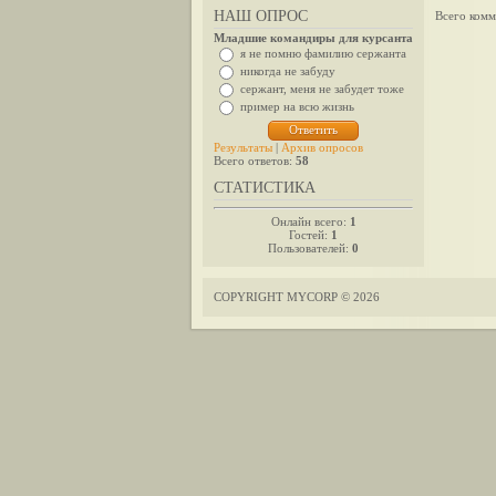
НАШ ОПРОС
Всего комм
Младшие командиры для курсанта
я не помню фамилию сержанта
никогда не забуду
сержант, меня не забудет тоже
пример на всю жизнь
Результаты
|
Архив опросов
Всего ответов:
58
СТАТИСТИКА
Онлайн всего:
1
Гостей:
1
Пользователей:
0
COPYRIGHT MYCORP © 2026