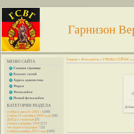
Гарнизон Ве
Главная
»
Фотоальбом
»
УЧЕБКА СЕЙЧАС
»
МЕНЮ САЙТА
Главная страница
Каталог статей
Адреса однополчан
Форум
Фотоальбом
Новый фотоальбом
КАТЕГОРИИ РАЗДЕЛА
Добав
учебка в августе 2005 г
[100]
учебка 12 сентября 2006 года
[58]
ДОСы у госпиталя
[7]
учебка в декабре 2006
[17]
что будет в будущем ?
[3]
учебка в ноябре 2015 года
[103]