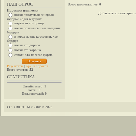
НАШ ОПРОС
Всего комментариев
:
0
Портянки или носки
Добавлять комментарии м
носки придумали генералы
которые ходят в туфлях
портянки это проще
носки появились из-за введения
бердцев
в горах лучше кроссовки, чем
бердцы
носки это дорого
носки это хорошо
сапоги это полевая форма
Результаты
|
Архив опросов
Всего ответов:
52
СТАТИСТИКА
Онлайн всего:
1
Гостей:
1
Пользователей:
0
COPYRIGHT MYCORP © 2026