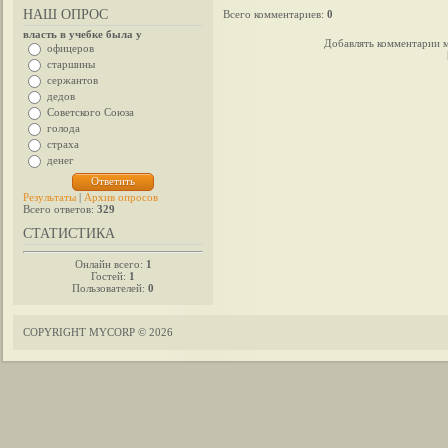
НАШ ОПРОС
Всего комментариев
:
0
власть в учебке была у
Добавлять комментарии м
офицеров
старшины
сержантов
дедов
Советского Союза
голода
страха
денег
Результаты
|
Архив опросов
Всего ответов:
329
СТАТИСТИКА
Онлайн всего:
1
Гостей:
1
Пользователей:
0
COPYRIGHT MYCORP © 2026