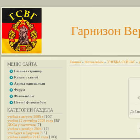
Гарнизон Ве
Главная
»
Фотоальбом
»
УЧЕБКА СЕЙЧАС
»
МЕНЮ САЙТА
Главная страница
Каталог статей
Адреса однополчан
Форум
Фотоальбом
Новый фотоальбом
КАТЕГОРИИ РАЗДЕЛА
Добав
учебка в августе 2005 г
[100]
учебка 12 сентября 2006 года
[58]
ДОСы у госпиталя
[7]
учебка в декабре 2006
[17]
что будет в будущем ?
[3]
учебка в ноябре 2015 года
[103]